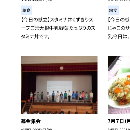
給食
給食
【今日の献立】スタミナ丼くずきりス
【今日の献
ープごま大根牛乳野菜たっぷりのス
じゃこのサ
タミナ丼です。
乳今日は、都
募金集会
7月７日（
公開日
2025/07/08
公開日
2025/