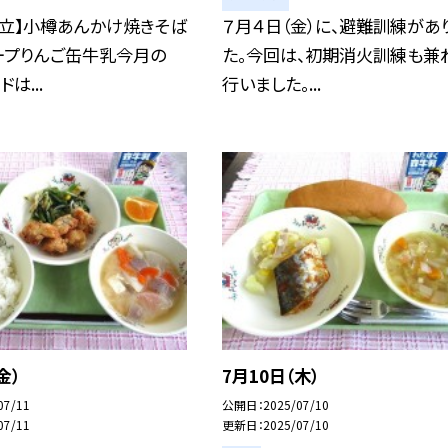
献立】小樽あんかけ焼きそば
７月４日（金）に、避難訓練があ
ープりんご缶牛乳今月の
た。今回は、初期消火訓練も兼
は...
行いました。...
金）
7月10日（木）
07/11
公開日
2025/07/10
07/11
更新日
2025/07/10