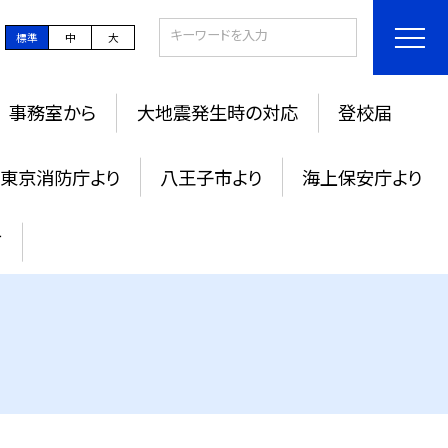
標準
中
大
事務室から
大地震発生時の対応
登校届
東京消防庁より
八王子市より
海上保安庁より
て