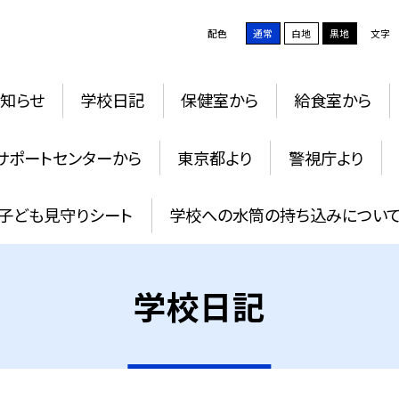
配色
通常
白地
黒地
文字
知らせ
学校日記
保健室から
給食室から
サポートセンターから
東京都より
警視庁より
子ども見守りシート
学校への水筒の持ち込みについ
学校日記