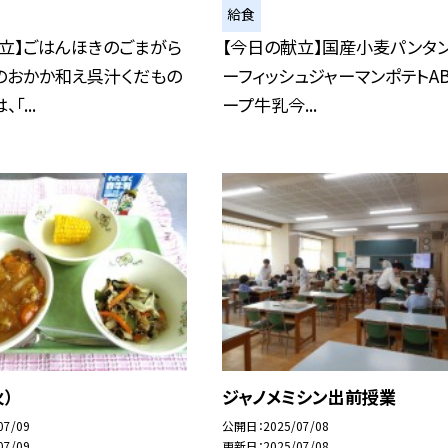
給食
立】ごはんほきのごまがら
【今日の献立】国産小麦パンタ
のおかか和え呉汁くだもの
ーフィッシュジャーマンポテトA
「...
ープ牛乳今...
火）
ジャノメミシン出前授業
07/09
公開日
2025/07/08
07/09
更新日
2025/07/08