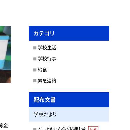
カテゴリ
学校生活
学校行事
給食
緊急連絡
配布文書
学校だより
で募金
としょえもん令和8年1号
PDF