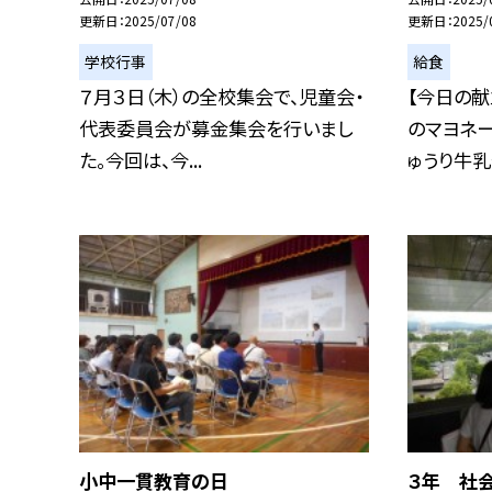
更新日
2025/07/08
更新日
2025/
学校行事
給食
７月３日（木）の全校集会で、児童会・
【今日の献
代表委員会が募金集会を行いまし
のマヨネ
た。今回は、今...
ゅうり牛乳今
小中一貫教育の日
３年 社