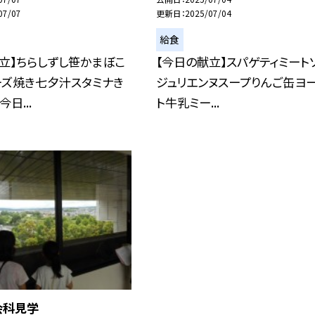
07/07
更新日
2025/07/04
給食
立】ちらしずし笹かまぼこ
【今日の献立】スパゲティミート
ーズ焼き七夕汁スタミナき
ジュリエンヌスープりんご缶ヨ
日...
ト牛乳ミー...
会科見学