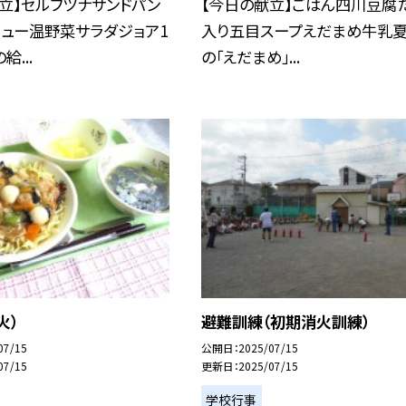
立】セルフツナサンドパン
【今日の献立】ごはん四川豆腐
チュー温野菜サラダジョア1
入り五目スープえだまめ牛乳
...
の「えだまめ」...
火）
避難訓練（初期消火訓練）
07/15
公開日
2025/07/15
07/15
更新日
2025/07/15
学校行事