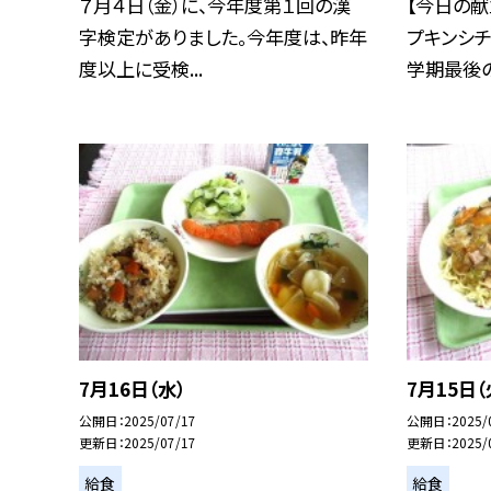
７月４日（金）に、今年度第１回の漢
【今日の献
字検定がありました。今年度は、昨年
プキンシ
度以上に受検...
学期最後の給
7月16日（水）
7月15日（
公開日
2025/07/17
公開日
2025/
更新日
2025/07/17
更新日
2025/
給食
給食