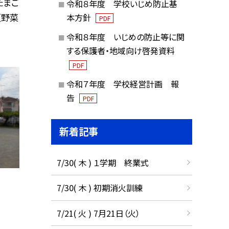
たまご
令和８年度 学校いじめ防止基
夏野菜
本方針
PDF
令和８年度 いじめの防止等に関
する保護者・地域向け啓発資料
PDF
令和７年度 学校経営計画 報
告
PDF
新着記事
7/30( 木 ) １学期 終業式
7/30( 木 ) 初期消火訓練
7/21( 火 ) 7月21日（火）