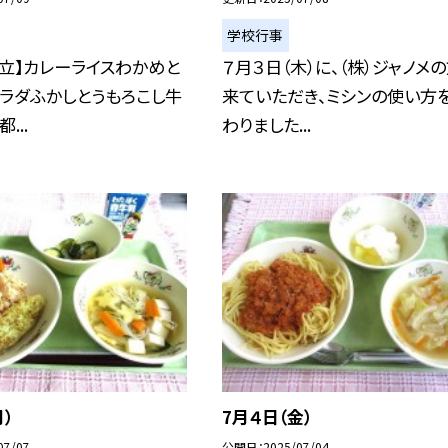
学校行事
立】カレーライスわかめと
７月３日（木）に、（株）ジャノメ
ラダふかしとうもろこし牛
来ていただき、ミシンの使い方
...
わりました...
月）
7月４日（金）
07/07
公開日
2025/07/04