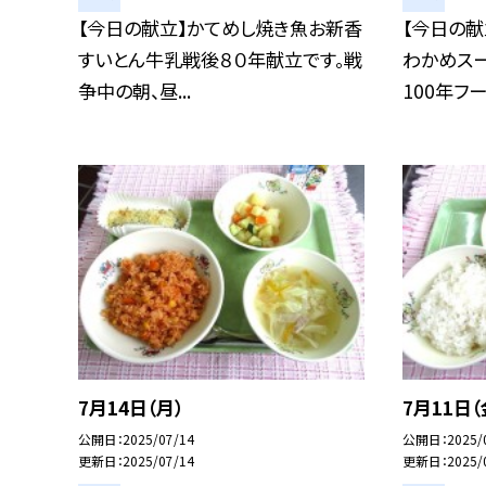
【今日の献立】かてめし焼き魚お新香
【今日の
すいとん牛乳戦後８０年献立です。戦
わかめス
争中の朝、昼...
100年フード
7月14日（月）
7月11日（
公開日
2025/07/14
公開日
2025/
更新日
2025/07/14
更新日
2025/