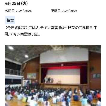
6月25日（火）
公開日
2024/06/26
更新日
2024/06/26
給食
【今日の献立】 ごはん チキン南蛮 呉汁 野菜のごま和え 牛
乳 チキン南蛮は、宮...