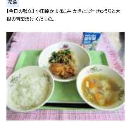
給食
【今日の献立】 小田原かまぼこ丼 かきたま汁 きゅうりと大
根の南蛮漬け くだもの...