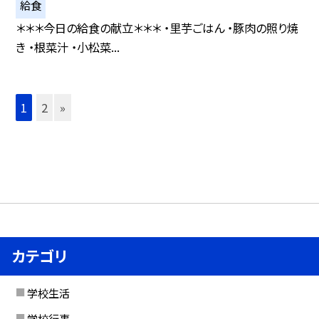
給食
＊＊＊今日の給食の献立＊＊＊ ・里芋ごはん ・豚肉の照り焼
き ・根菜汁 ・小松菜...
1
2
»
カテゴリ
学校生活
学校行事