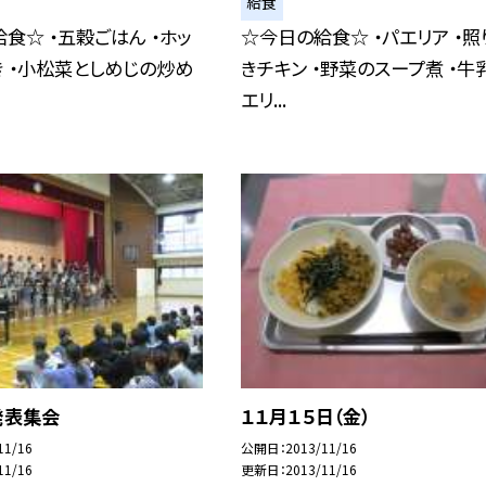
給食
食☆ ・五穀ごはん ・ホッ
☆今日の給食☆ ・パエリア ・照
 ・小松菜としめじの炒め
きチキン ・野菜のスープ煮 ・牛乳
エリ...
発表集会
１１月１５日（金）
11/16
公開日
2013/11/16
11/16
更新日
2013/11/16