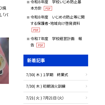
令和８年度 学校いじめ防止基
り焼
本方針
PDF
 「パ
令和８年度 いじめの防止等に関
する保護者・地域向け啓発資料
PDF
令和７年度 学校経営計画 報
告
PDF
新着記事
7/30( 木 ) １学期 終業式
7/30( 木 ) 初期消火訓練
7/21( 火 ) 7月21日（火）