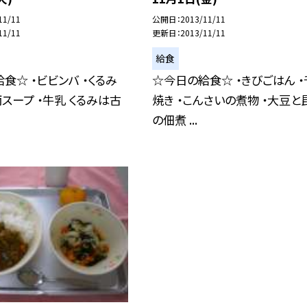
11/11
公開日
2013/11/11
11/11
更新日
2013/11/11
給食
食☆ ・ビビンバ ・くるみ
☆今日の給食☆ ・きびごはん 
雨スープ ・牛乳 くるみは古
焼き ・こんさいの煮物 ・大豆と
の佃煮 ...