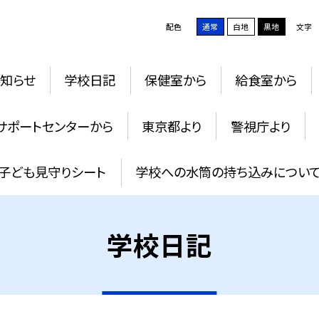
配色
通常
白地
黒地
文字
知らせ
学校日記
保健室から
給食室から
サポートセンターから
東京都より
警視庁より
子ども見守りシート
学校への水筒の持ち込みについ
学校日記