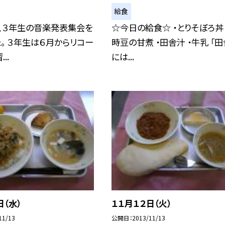
給食
、３年生の音楽発表集会を
☆今日の給食☆ ・とりそぼろ丼 
。 ３年生は６月からリコー
時豆の甘煮 ・田舎汁 ・牛乳 「田
..
には...
日（水）
１１月１２日（火）
11/13
公開日
2013/11/13