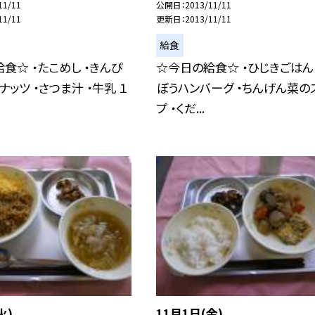
11/11
公開日
2013/11/11
11/11
更新日
2013/11/11
給食
食☆ ・たこめし ・きんぴ
☆今日の給食☆ ・ひじきごはん 
ナッツ ・さつま汁 ・牛乳 １
ぼうハンバーグ ・ちんげん菜の
プ ・くだ...
火)
11月1日(金)