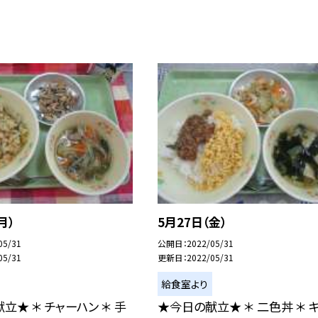
月）
5月27日（金）
05/31
公開日
2022/05/31
05/31
更新日
2022/05/31
給食室より
立★ ＊ チャーハン ＊ 手
★今日の献立★ ＊ 二色丼 ＊ 