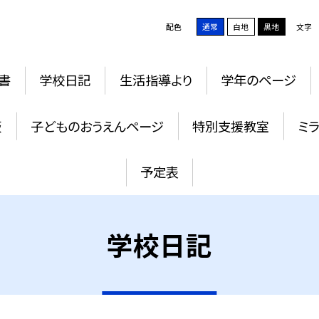
配色
通常
白地
黒地
文字
書
学校日記
生活指導より
学年のページ
板
子どものおうえんページ
特別支援教室
ミ
予定表
学校日記