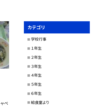
カテゴリ
学校行事
１年生
２年生
３年生
４年生
５年生
６年生
給食室より
キャベ