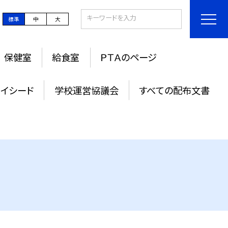
標準
中
大
保健室
給食室
ＰＴＡのページ
ライシード
学校運営協議会
すべての配布文書