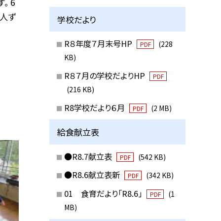
。 6
1人ず
学校だより
R８年度７月末号HP
(228
PDF
KB)
R８７月の学校だよりHP
PDF
(216 KB)
R8学校だより６月
(2 MB)
PDF
給食献立表
●R8.7献立表
(542 KB)
PDF
●R8.6献立表新
(342 KB)
PDF
01 食育だより「R8.6」
(1
PDF
MB)