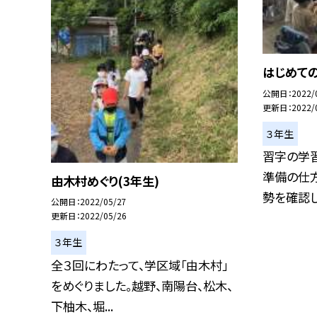
はじめての
公開日
2022/
更新日
2022/
３年生
習字の学習
準備の仕
由木村めぐり(3年生)
勢を確認した
公開日
2022/05/27
更新日
2022/05/26
３年生
全３回にわたって、学区域「由木村」
をめぐりました。越野、南陽台、松木、
下柚木、堀...