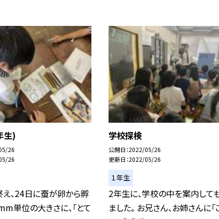
年生)
学校探検
05/26
公開日
2022/05/26
05/26
更新日
2022/05/26
１年生
え、24日に蚕が卵から孵
2年生に、学校の中を案内して
 mm単位の大きさに、「とて
ました。 お兄さん、お姉さんに「