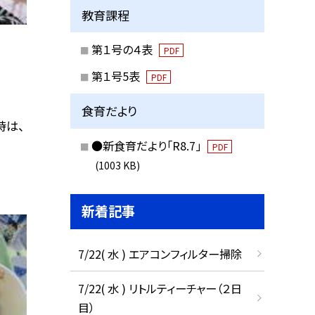
教育課程
第１号の４表
PDF
第１号5表
PDF
食育だより
時は、
●新食育だより「R8.7」
。
PDF
(1003 KB)
新着記事
7/22( 水 ) エアコンフィルター掃除
7/22( 水 ) リトルティーチャー（２日
目）