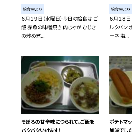
給食室より
給食室より
６月１９日（水曜日）今日の給食は ご
６月１８日
飯 赤魚の味噌焼き 肉じゃが ひじき
ルクパン 
の炒め煮...
ーネ 塩...
そぼろの甘辛味につられて、ご飯を
ポテトマ
パクパクいけます！
加減でし