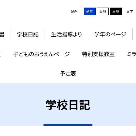
配色
通常
白地
黒地
文字
書
学校日記
生活指導より
学年のページ
板
子どものおうえんページ
特別支援教室
ミ
予定表
学校日記