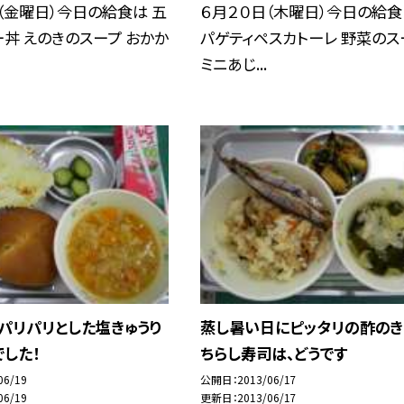
（金曜日）今日の給食は 五
６月２０日（木曜日）今日の給食
丼 えのきのスープ おかか
パゲティペスカトーレ 野菜のス
ミニあじ...
パリパリとした塩きゅうり
蒸し暑い日にピッタリの酢のき
した！
ちらし寿司は、どうです
06/19
公開日
2013/06/17
06/19
更新日
2013/06/17