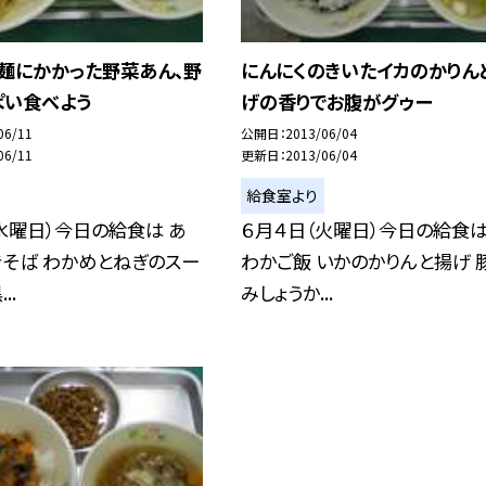
と麺にかかった野菜あん、野
にんにくのきいたイカのかりん
ぱい食べよう
げの香りでお腹がグゥー
06/11
公開日
2013/06/04
06/11
更新日
2013/06/04
給食室より
水曜日）今日の給食は あ
６月４日（火曜日）今日の給食は
そば わかめとねぎのスー
わかご飯 いかのかりんと揚げ 
..
みしょうか...