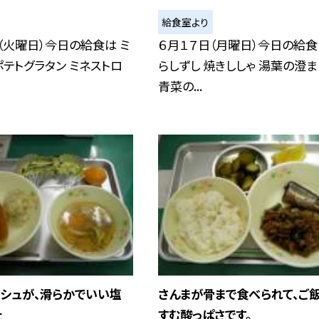
給食室より
（火曜日）今日の給食は ミ
６月１７日（月曜日）今日の給食
ポテトグラタン ミネストロ
らしずし 焼きししゃ 湯葉の澄
青菜の...
ッシュが、滑らかでいい塩
さんまが骨まで食べられて、ご
た
すむ酸っぱさです。