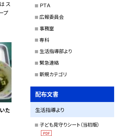
は ス
ＰＴＡ
ープ
広報委員会
事務室
専科
生活指導部より
緊急連絡
新規カテゴリ
配布文書
生活指導より
いた
子ども見守りシート（当初版）
PDF