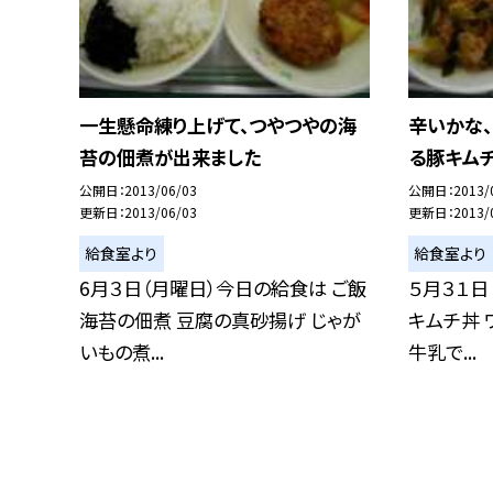
一生懸命練り上げて、つやつやの海
辛いかな
苔の佃煮が出来ました
る豚キムチ
公開日
2013/06/03
公開日
2013/
更新日
2013/06/03
更新日
2013/
給食室より
給食室より
6月３日（月曜日）今日の給食は ご飯
５月３１日
海苔の佃煮 豆腐の真砂揚げ じゃが
キムチ丼 
いもの煮...
牛乳で...