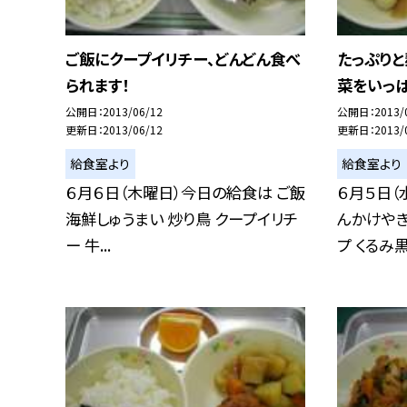
ご飯にクープイリチー、どんどん食べ
たっぷり
られます！
菜をいっ
公開日
2013/06/12
公開日
2013/
更新日
2013/06/12
更新日
2013/
給食室より
給食室より
６月６日（木曜日）今日の給食は ご飯
６月５日（
海鮮しゅうまい 炒り鳥 クープイリチ
んかけやき
ー 牛...
プ くるみ黒.