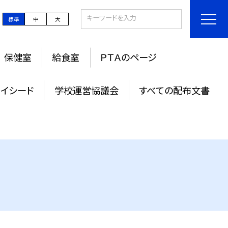
標準
中
大
保健室
給食室
ＰＴＡのページ
ライシード
学校運営協議会
すべての配布文書