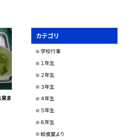
カテゴリ
学校行事
１年生
２年生
３年生
出来ま
４年生
５年生
６年生
給食室より