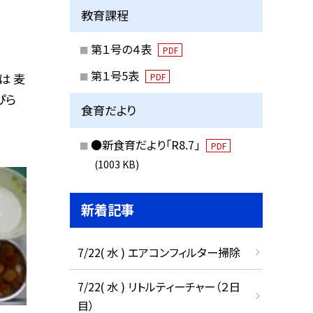
教育課程
第１号の４表
PDF
第１号5表
は 麦
PDF
ぴら
食育だより
●新食育だより「R8.7」
PDF
(1003 KB)
新着記事
7/22( 水 ) エアコンフィルター掃除
7/22( 水 ) リトルティーチャー（２日
目）