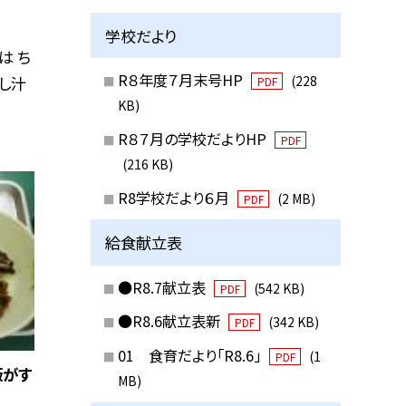
学校だより
は ち
R８年度７月末号HP
まし汁
(228
PDF
KB)
R８７月の学校だよりHP
PDF
(216 KB)
R8学校だより６月
(2 MB)
PDF
給食献立表
●R8.7献立表
(542 KB)
PDF
●R8.6献立表新
(342 KB)
PDF
01 食育だより「R8.6」
(1
PDF
飯がす
MB)