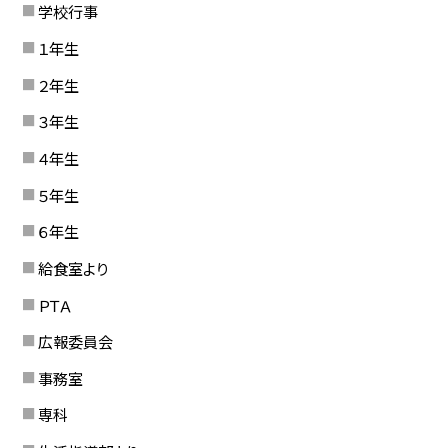
学校行事
１年生
２年生
３年生
４年生
５年生
６年生
給食室より
ＰＴＡ
広報委員会
事務室
専科