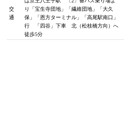
は京王八王子駅 〔2〕番バス乗り場よ
交
り「宝生寺団地」「繊維団地」「大久
通
保」「恩方ターミナル」「高尾駅南口」
行 「四谷」下車 北（松枝橋方向）へ
徒歩5分