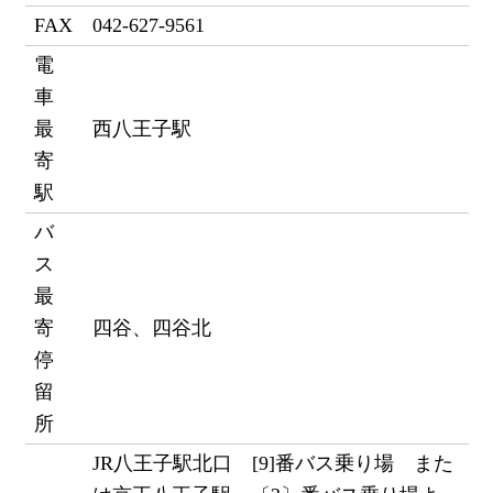
FAX
042-627-9561
電
車
最
西八王子駅
寄
駅
バ
ス
最
寄
四谷、四谷北
停
留
所
JR八王子駅北口 [9]番バス乗り場 また