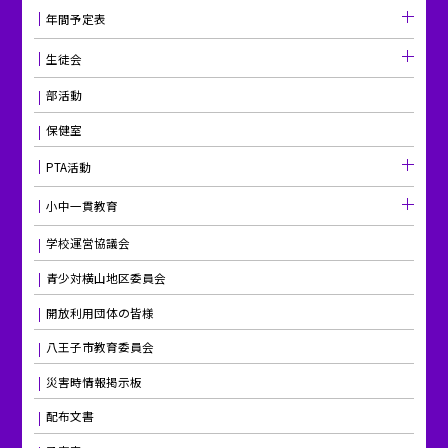
年間予定表
生徒会
部活動
保健室
PTA活動
小中一貫教育
学校運営協議会
青少対横山地区委員会
開放利用団体の皆様
八王子市教育委員会
災害時情報掲示板
配布文書