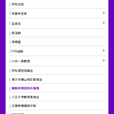
学校日記
年間予定表
生徒会
部活動
保健室
PTA活動
小中一貫教育
学校運営協議会
青少対横山地区委員会
開放利用団体の皆様
八王子市教育委員会
災害時情報掲示板