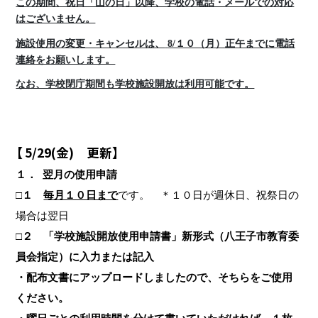
この期間、祝日「山の日」以降、学校の電話・メールでの対応
はございません。
施設使用の変更・キャンセルは、
8/１０（月）正午までに電話
連絡
をお願いします。
なお、学校閉庁期間も学校施設開放は利用可能です。
【
5/29(
金
)
更新】
１．
翌月の使用申請
□１
毎月１０日まで
です。 ＊１０日が週休日、祝祭日の
場合は翌日
□２ 「学校施設開放使用申請書」新形式（八王子市教育委
員会指定）に入力または記入
・配布文書にアップロードしましたので、そちらをご使用
ください。