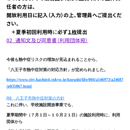
任者の方は、
開放利用日に記入（入力）の上、管理員へご提出くだ
さい。
＊
夏季初回利用時
に
必ず
１枚
提出
02_通知文及び同意書（利用団体宛）
今後も熱中症リスクの増加が見込まれることから、
「八王子市熱中症対策の対応方針」が定められました。
https://www.city.hachioji.tokyo.jp/kurashi/life/004/a546973/a24687
/p035867.html
R8 八王子市熱中症対策の方針
これに伴い、学校施設開放事業でも、
夏季期間中（７月１日～１０月２１日）の施設利用時に、
利用
団体から