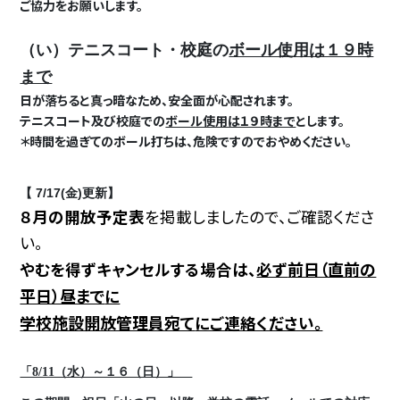
ご協力をお願いします。
（い）テニスコート・校庭の
ボール使用は１９時
まで
日が落ちると真っ暗なため、安全面が心配されます。
テニスコート及び校庭での
ボール使用は１９時まで
とします。
＊時間を過ぎてのボール打ちは、危険ですのでおやめください。
【
7/17(金)更新】
８月の開放予定表
を掲載しましたので、ご確認くださ
い。
前日（直前の
やむを得ずキャンセルする場合は、
必ず
平日）昼まで
に
学校施設開放管理員宛て
にご連絡ください。
「8/11（水）～１６（日）」