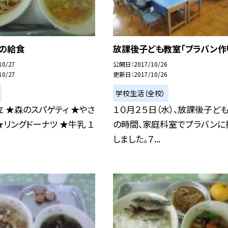
日の給食
放課後子ども教室「プラバン作
10/27
公開日
2017/10/26
10/27
更新日
2017/10/26
学校生活（全校）
 ★森のスパゲティ ★やさ
１０月２５日（水）、放課後子ど
★リングドーナツ ★牛乳 １
の時間、家庭科室でプラバンに
しました。７...