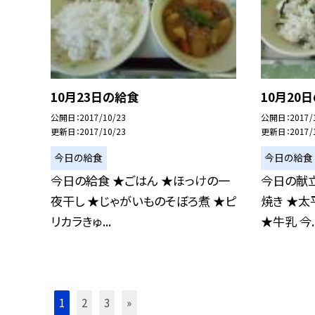
10月23日の給食
10月20
公開日
2017/10/23
公開日
2017/
更新日
2017/10/23
更新日
2017/
今日の給食
今日の給食
今日の給食 ★ごはん ★ほっけの一
今日の献立
夜干し ★じゃがいものそぼろ煮 ★ピ
焼き ★太
リカラきゅ...
★牛乳 今..
1
2
3
»