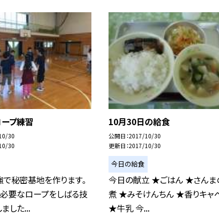
ロープ練習
10月30日の給食
10/30
公開日
2017/10/30
10/30
更新日
2017/10/30
今日の給食
強で秘密基地を作ります。
今日の献立 ★ごはん ★さんま
に必要なロープをしばる技
煮 ★みそけんちん ★香りキャ
した...
★牛乳 今...