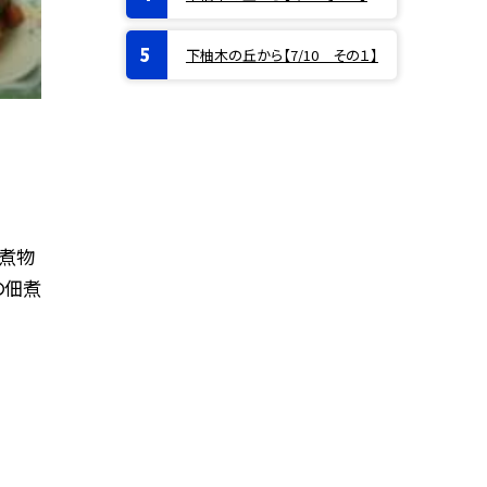
下柚木の丘から【7/10 その１】
の煮物
の佃煮