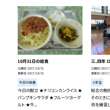
10月31日の給食
三、四年 
公開日
2017/10/31
公開日
2017/
更新日
2017/10/31
更新日
2017/
今日の給食
３年生
今日の献立 ★チリコンカンライス ★
総合の勉
パンプキンサラダ ★フルーツヨーグ
そのとき
ルト ★牛...
術を練習しま