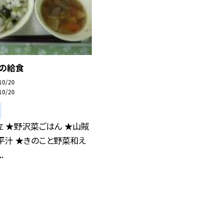
日の給食
10/20
10/20
 ★野沢菜ごはん ★山賊
平汁 ★きのこと野菜和え
.