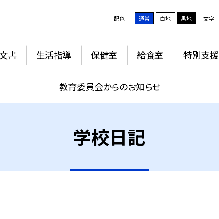
配色
通常
白地
黒地
文字
文書
生活指導
保健室
給食室
特別支援
教育委員会からのお知らせ
学校日記