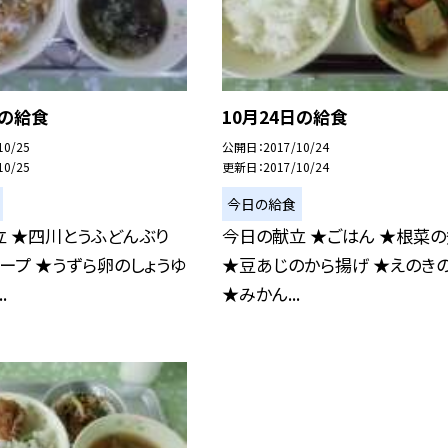
日の給食
10月24日の給食
10/25
公開日
2017/10/24
10/25
更新日
2017/10/24
今日の給食
 ★四川とうふどんぶり
今日の献立 ★ごはん ★根菜
ープ ★うずら卵のしょうゆ
★豆あじのから揚げ ★えのき
.
★みかん...