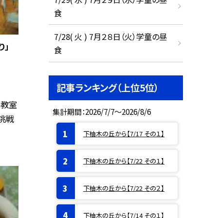
食
7/28( 火 ) 7月２８日（火）学童の昼
り」
食
記事ランキング（上位5位）
も教室
集計期間：2026/7/7～2026/8/6
挑戦
下柚木の丘から【7/17 その１】
下柚木の丘から【7/22 その１】
下柚木の丘から【7/22 その２】
下柚木の丘から【7/14 その１】