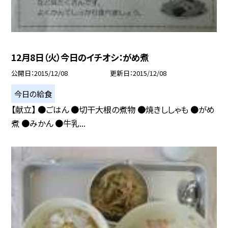
12月8日（火）今日のイチオシ：がめ煮
公開日
2015/12/08
更新日
2015/12/08
今日の給食
【献立】 ●ごはん ●切干大根の煮物 ●焼きししゃも ●がめ
煮 ●みかん ●牛乳...