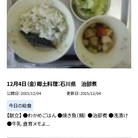
12月4日（金）郷土料理：石川県 治部煮
公開日
2015/12/04
更新日
2015/12/04
今日の給食
【献立】 ●わかめごはん ●焼き魚（鯖） ●治部煮 ●浅漬け
●牛乳 食育メモよ...