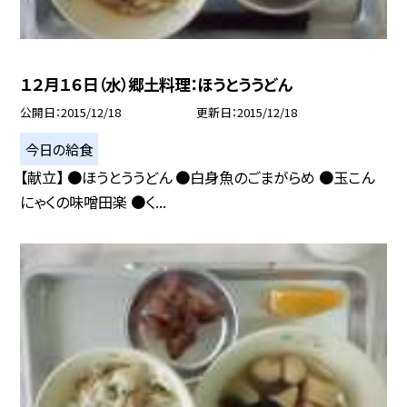
１２月１６日（水）郷土料理：ほうとううどん
公開日
2015/12/18
更新日
2015/12/18
今日の給食
【献立】 ●ほうとううどん ●白身魚のごまがらめ ●玉こん
にゃくの味噌田楽 ●く...