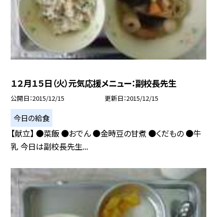
１２月１５日（火）元気応援メニュー：副校長先生
公開日
2015/12/15
更新日
2015/12/15
今日の給食
【献立】 ●菜飯 ●おでん ●金時豆の甘煮 ●くだもの ●牛
乳 今日は副校長先生...