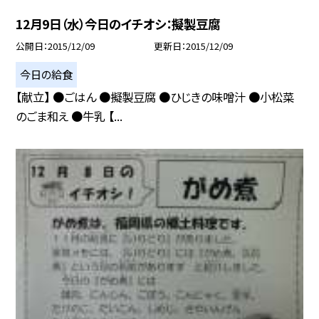
12月9日（水）今日のイチオシ：擬製豆腐
公開日
2015/12/09
更新日
2015/12/09
今日の給食
【献立】 ●ごはん ●擬製豆腐 ●ひじきの味噌汁 ●小松菜
のごま和え ●牛乳 【...