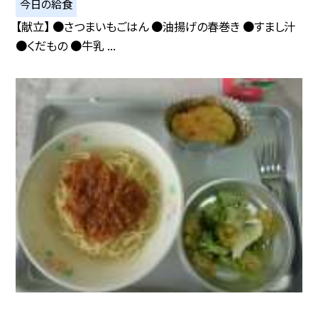
今日の給食
【献立】 ●さつまいもごはん ●油揚げの春巻き ●すまし汁
●くだもの ●牛乳 ...