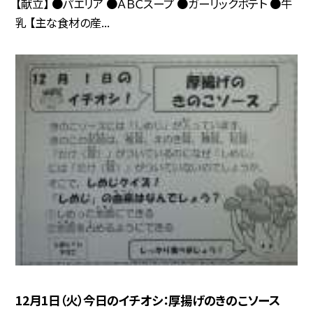
【献立】 ●パエリア ●ＡＢＣスープ ●ガーリックポテト ●牛
乳 【主な食材の産...
12月1日（火）今日のイチオシ：厚揚げのきのこソース