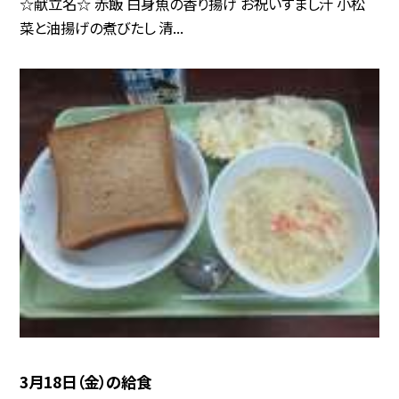
☆献立名☆ 赤飯 白身魚の香り揚げ お祝いすまし汁 小松
菜と油揚げの煮びたし 清...
3月18日（金）の給食