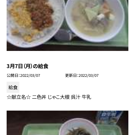
3月7日（月）の給食
公開日
2022/03/07
更新日
2022/03/07
給食
☆献立名☆ 二色丼 じゃこ大根 呉汁 牛乳