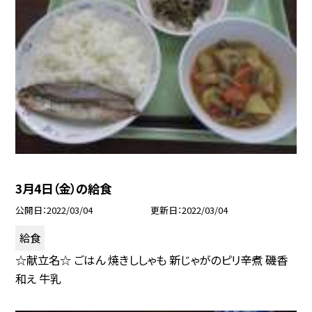
3月4日（金）の給食
公開日
2022/03/04
更新日
2022/03/04
給食
☆献立名☆ ごはん 焼きししゃも 新じゃがのピリ辛煮 磯香
和え 牛乳