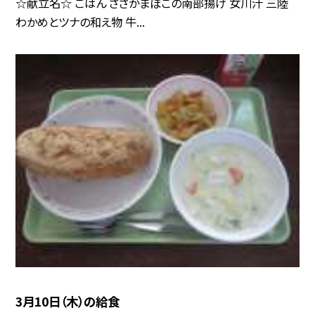
☆献立名☆ ごはん ささかまぼこの南部揚げ 女川汁 三陸
わかめとツナの和え物 牛...
3月10日（木）の給食