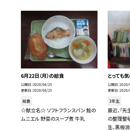
6月22日（月）の給食
とっても気
公開日
2020/06/25
公開日
2020/
更新日
2020/06/25
更新日
2020/
給食
3年生
☆献立名☆ ソフトフランスパン 鮭の
最近、「先
ムニエル 野菜のスープ煮 牛乳
の整理整頓
生、黒板消..