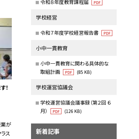
令和８年度教育課程届
PDF
学校経営
令和７年度学校経営報告書
PDF
小中一貫教育
小中一貫教育に関わる具体的な
取組計画
(85 KB)
PDF
学校運営協議会
す！
学校運営協議会議事録（第２回 ６
月）
(126 KB)
PDF
授業が
新着記事
クラス