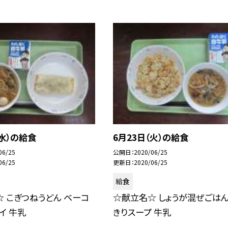
（水）の給食
6月23日（火）の給食
06/25
公開日
2020/06/25
06/25
更新日
2020/06/25
給食
 こぎつねうどん ベーコ
☆献立名☆ しょうが混ぜごはん
イ 牛乳
きりスープ 牛乳