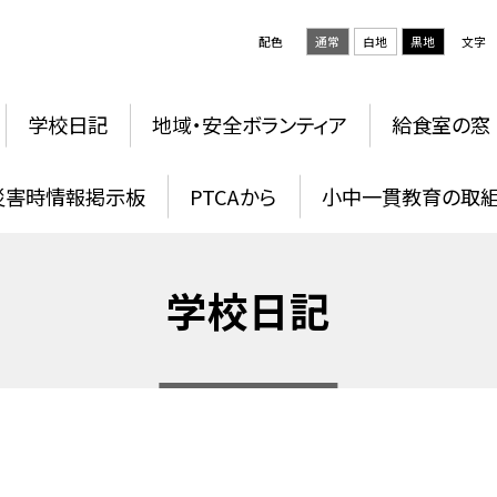
配色
通常
白地
黒地
文字
学校日記
地域・安全ボランティア
給食室の窓
災害時情報掲示板
PTCAから
小中一貫教育の取
学校日記