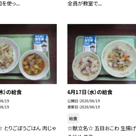
を使っ...
全員が教室で...
（木）の給食
6月17日（水）の給食
06/19
公開日
2020/06/19
06/19
更新日
2020/06/19
給食
 とりごぼうごはん 肉じゃ
☆献立名☆ 五目おこわ 生揚