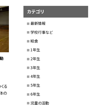
カテゴリ
最新情報
学校行事など
給食
1年生
動
2年生
3年生
4年生
5年生
くる
体の
6年生
児童の活動