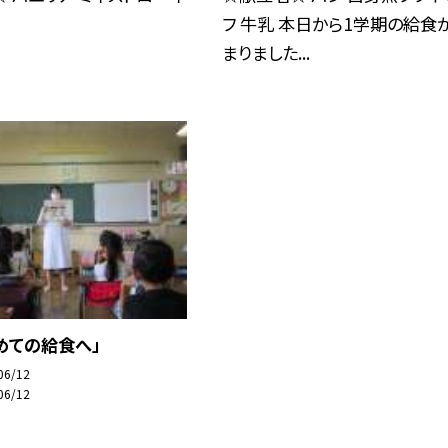
フ 牛乳 本日から1学期の給食
まりました...
めての給食へ」
06/12
06/12