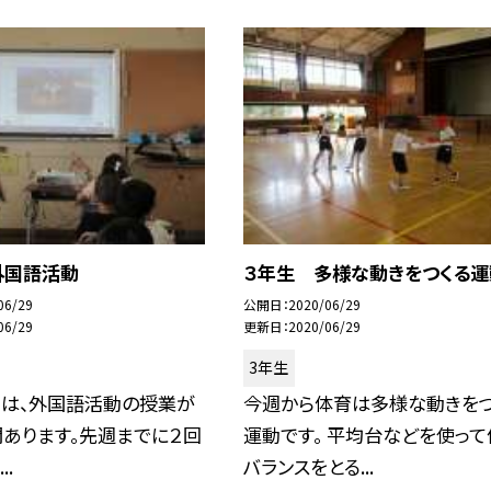
外国語活動
３年生 多様な動きをつくる運
06/29
公開日
2020/06/29
06/29
更新日
2020/06/29
3年生
らは、外国語活動の授業が
今週から体育は多様な動きをつ
あります。先週までに２回
運動です。 平均台などを使って
..
バランスをとる...