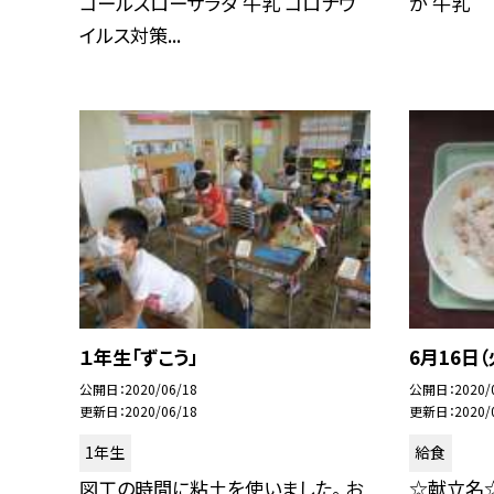
コールスローサラダ 牛乳 コロナウ
が 牛乳
イルス対策...
１年生「ずこう」
6月16日
公開日
2020/06/18
公開日
2020/
更新日
2020/06/18
更新日
2020/
1年生
給食
図工の時間に粘土を使いました。 お
☆献立名☆