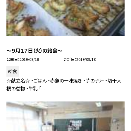
〜９月１７日（火）の給食〜
公開日
2019/09/18
更新日
2019/09/18
給食
☆献立名☆ ・ごはん ・赤魚の一味焼き ・芋の子汁 ・切干大
根の煮物 ・牛乳 「...