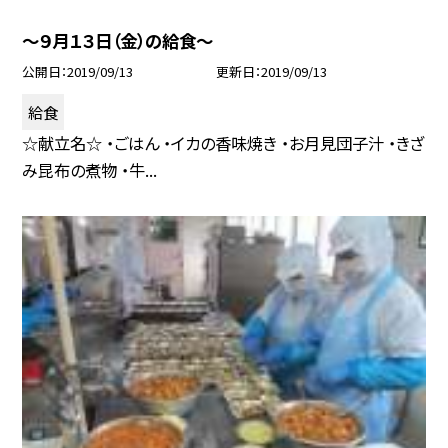
〜９月１３日（金）の給食〜
公開日
2019/09/13
更新日
2019/09/13
給食
☆献立名☆ ・ごはん ・イカの香味焼き ・お月見団子汁 ・きざ
み昆布の煮物 ・牛...