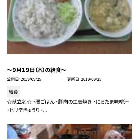
〜９月１９日（木）の給食〜
公開日
2019/09/25
更新日
2019/09/25
給食
☆献立名☆ ・磯ごはん ・豚肉の生姜焼き ・にらたま味噌汁
・ピリ辛きゅうり ・...