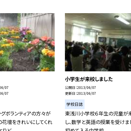
小学生が来校しました
06/07
公開日
2013/06/07
06/07
更新日
2013/06/07
学校日誌
ングボランティアの方々が
東浅川小学校６年生の児童が
の花壇をきれいにしてくれ
し、数学と英語の授業を受けま
りど...
初めて入る中学校...