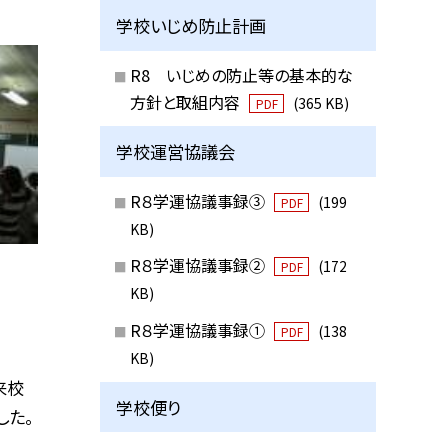
学校いじめ防止計画
R8 いじめの防止等の基本的な
方針と取組内容
(365 KB)
PDF
学校運営協議会
R８学運協議事録③
(199
PDF
KB)
R８学運協議事録②
(172
PDF
KB)
R８学運協議事録①
(138
PDF
KB)
来校
学校便り
した。