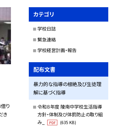
カテゴリ
学校日誌
緊急連絡
学校経営計画・報告
配布文書
暴力的な指導の根絶及び生徒理
解に基づく指導
お借り
令和８年度 陵南中学校生活指導
だき
方針・体制及び体罰防止の取り組
み_
(635 KB)
PDF