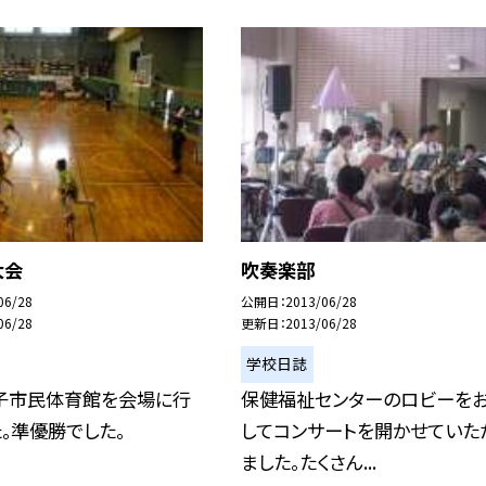
大会
吹奏楽部
06/28
公開日
2013/06/28
06/28
更新日
2013/06/28
学校日誌
子市民体育館を会場に行
保健福祉センターのロビーを
。準優勝でした。
してコンサートを開かせていた
ました。たくさん...