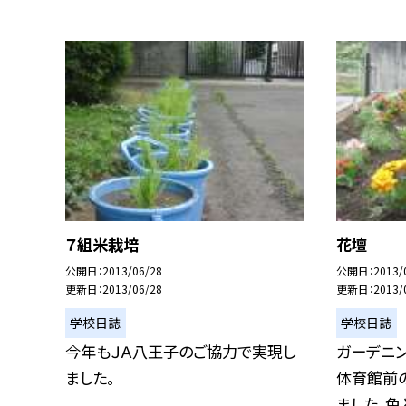
７組米栽培
花壇
公開日
2013/06/28
公開日
2013/
更新日
2013/06/28
更新日
2013/
学校日誌
学校日誌
今年もＪＡ八王子のご協力で実現し
ガーデニ
ました。
体育館前
ました。色と