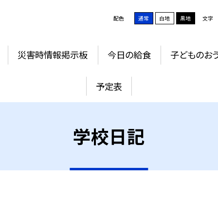
配色
通常
白地
黒地
文字
災害時情報掲示板
今日の給食
子どものお
予定表
学校日記