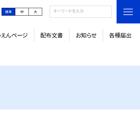
標準
中
大
うえんページ
配布文書
お知らせ
各種届出