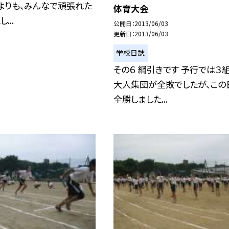
よりも、みんなで頑張れた
体育大会
...
公開日
2013/06/03
更新日
2013/06/03
学校日誌
その６ 綱引きです 予行では３
大人集団が全敗でしたが、この
全勝しました...