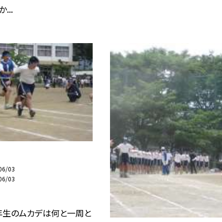
...
06/03
06/03
年生のムカデは何と一周と