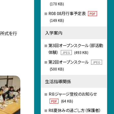
(170 KB)
R08 08月行事予定表
PDF
(149 KB)
入学案内
退所式を行
第3回オープンスクール（部活動
体験）
(493 KB)
JPEG
第2回オープンスクール
JPEG
(500 KB)
生活指導関係
Ｒ８ジャージ登校のお知らせ
(64 KB)
PDF
R8夏休みの過ごし方（保護者）