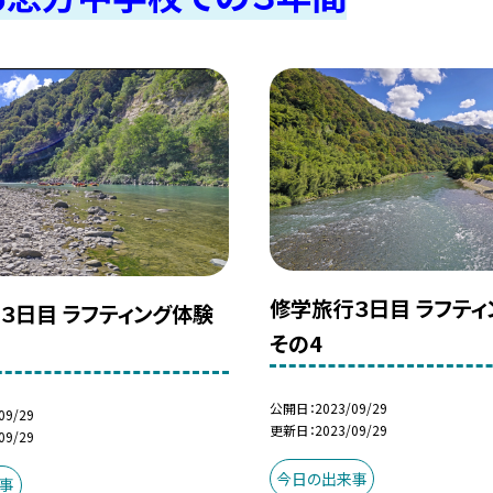
修学旅行３日目 ラフティ
３日目 ラフティング体験
その4
公開日
2023/09/29
09/29
更新日
2023/09/29
09/29
今日の出来事
事