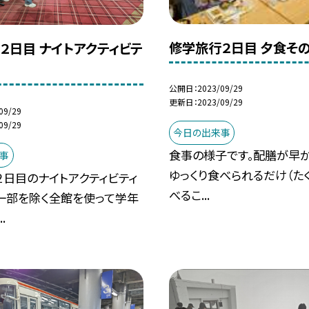
修学旅行２日目 夕食その
２日目 ナイトアクティビテ
公開日
2023/09/29
更新日
2023/09/29
09/29
09/29
今日の出来事
食事の様子です。配膳が早か
事
ゆっくり食べられるだけ（たく
２日目のナイトアクティビティ
べるこ...
一部を除く全館を使って学年
.