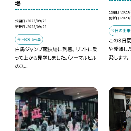
場
公開日
2023/
更新日
2023/
公開日
2023/09/29
更新日
2023/09/29
今日の出来
今日の出来事
この３日
や発熱し
白馬ジャンプ競技場に到着。 リフトに乗
発します。
って上から見学しました。（ノーマルヒル
のス...