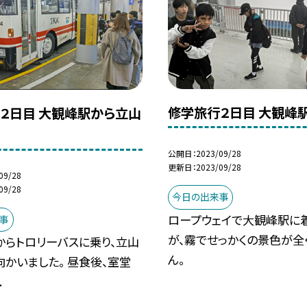
修学旅行２日目 大観峰
２日目 大観峰駅から立山
へ
公開日
2023/09/28
更新日
2023/09/28
09/28
09/28
今日の出来事
ロープウェイで大観峰駅に
事
が、霧でせっかくの景色が全
からトロリーバスに乗り、立山
ん。
かいました。 昼食後、室堂
.