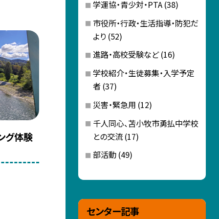
学運協・青少対・PTA
(38)
市役所・行政・生活指導・防犯だ
より
(52)
進路・高校受験など
(16)
学校紹介・生徒募集・入学予定
者
(37)
災害・緊急用
(12)
千人同心、苫小牧市勇払中学校
ング体験
との交流
(17)
部活動
(49)
センター記事