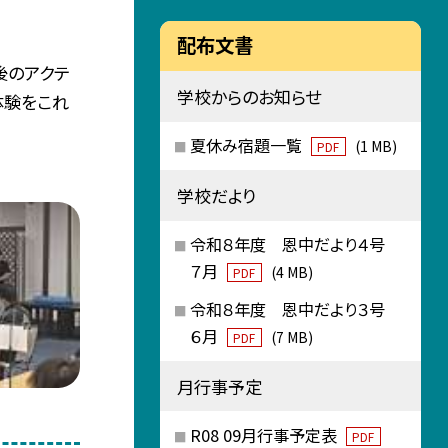
配布文書
後のアクテ
学校からのお知らせ
体験をこれ
夏休み宿題一覧
(1 MB)
PDF
学校だより
令和８年度 恩中だより４号
７月
(4 MB)
PDF
令和８年度 恩中だより３号
６月
(7 MB)
PDF
月行事予定
R08 09月行事予定表
PDF