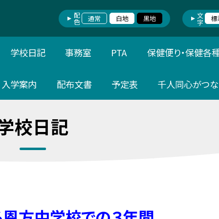
配色
文字
通常
白地
黒地
標
学校日記
事務室
PTA
保健便り・保健各
入学案内
配布文書
予定表
千人同心がつな
学校日記
る恩方中学校での３年間