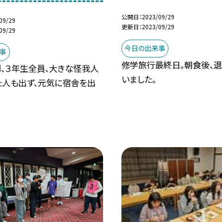
公開日
2023/09/29
09/29
更新日
2023/09/29
09/29
今日の出来事
事
修学旅行最終日。朝食後、
間、３年生全員、大きな怪我人
いました。
た人も出ず、元気に宿舎を出