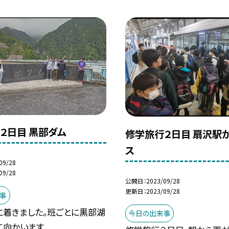
２日目 黒部ダム
修学旅行２日目 扇沢駅
ス
09/28
09/28
公開日
2023/09/28
更新日
2023/09/28
事
に着きました。班ごとに黒部湖
今日の出来事
て向かいます