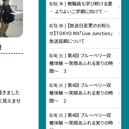
8/6( 木 ) 教職員も学び続ける夏
― よりよい二学期に向けて ―
8/5( 水 ) 【放送日変更のお知ら
せ】TOKYO MX「Live Junction」
放送延期について
駅
8/4( 火 ) 第4回 ブルーベリー収
穫体験 ～笑顔あふれる実りの時
間～ ３
8/4( 火 ) 第4回 ブルーベリー収
着きました
穫体験 ～笑顔あふれる実りの時
く見えませ
間～ ２
8/4( 火 ) 第4回 ブルーベリー収
穫体験 ～笑顔あふれる実りの時