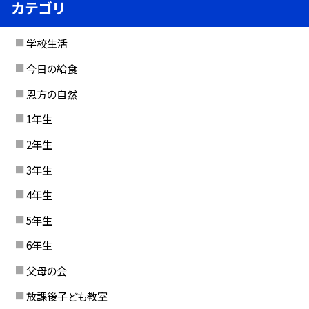
カテゴリ
学校生活
今日の給食
恩方の自然
1年生
2年生
3年生
4年生
5年生
6年生
父母の会
放課後子ども教室