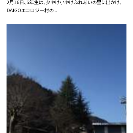
2月16日、6年生は、夕やけ小やけふれあいの里に出かけ、
DAIGOエコロジー村の...