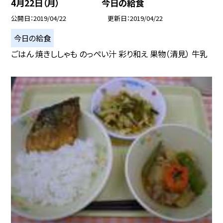
4月22日（月） 今日の給食
公開日
2019/04/22
更新日
2019/04/22
今日の給食
ごはん 焼きししゃも のっぺい汁 彩り和え 果物（清見） 牛乳