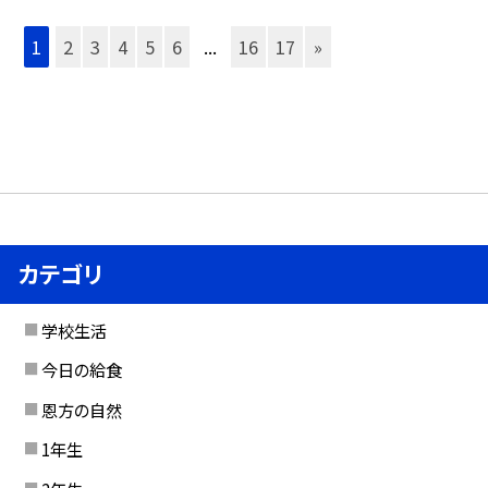
1
2
3
4
5
6
...
16
17
»
カテゴリ
学校生活
今日の給食
恩方の自然
1年生