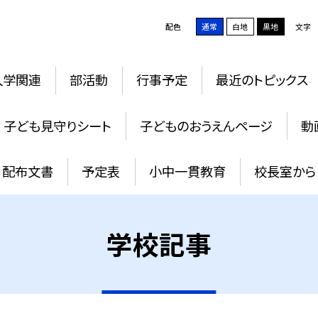
配色
通常
白地
黒地
文字
入学関連
部活動
行事予定
最近のトピックス
子ども見守りシート
子どものおうえんページ
動
配布文書
予定表
小中一貫教育
校長室から
学校記事