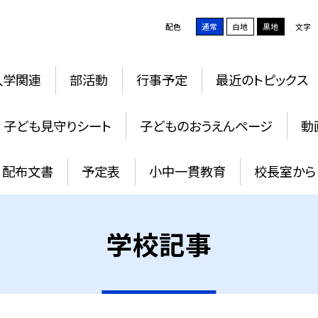
配色
通常
白地
黒地
文字
入学関連
部活動
行事予定
最近のトピックス
子ども見守りシート
子どものおうえんページ
動
配布文書
予定表
小中一貫教育
校長室から
学校記事