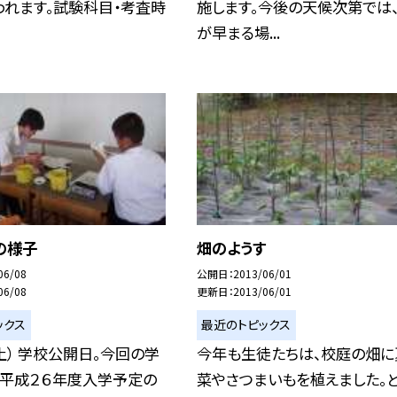
われます。試験科目・考査時
施します。今後の天候次第では
が早まる場...
の様子
畑のようす
06/08
公開日
2013/06/01
06/08
更新日
2013/06/01
ックス
最近のトピックス
土） 学校公開日。今回の学
今年も生徒たちは、校庭の畑に
、平成２６年度入学予定の
菜やさつまいもを植えました。