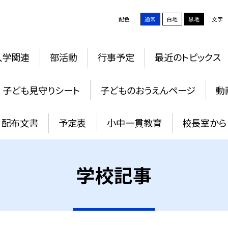
配色
通常
白地
黒地
文字
入学関連
部活動
行事予定
最近のトピックス
子ども見守りシート
子どものおうえんページ
動
配布文書
予定表
小中一貫教育
校長室から
学校記事