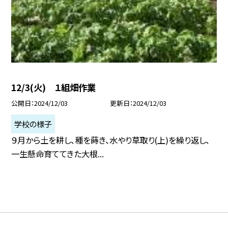
12/3(火) １組畑作業
公開日
2024/12/03
更新日
2024/12/03
学校の様子
９月から土を耕し、種を蒔き、水やり草取り(上)を繰り返し、
一生懸命育ててきた大根...