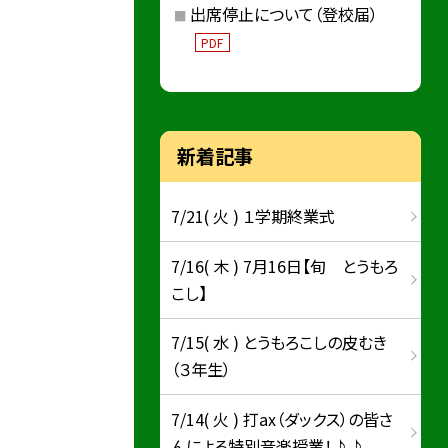
出席停止について（登校届）
PDF
新着記事
7/21( 火 ) １学期終業式
7/16( 木 ) 7月16日【旬 とうもろ
こし】
7/15( 水 ) とうもろこしの皮むき
（３年生）
7/14( 火 ) 打ax（ダックス）の皆さ
んによる特別音楽授業！♪♪