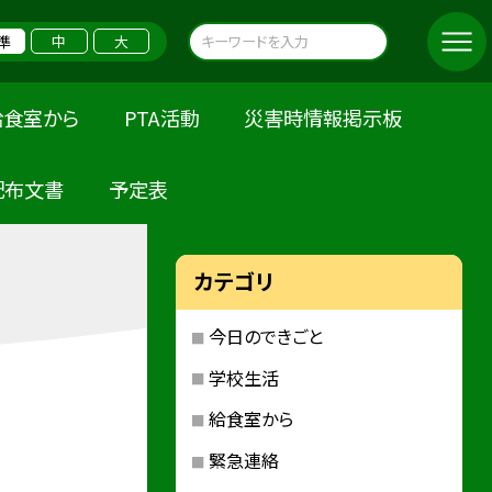
準
中
大
給食室から
PTA活動
災害時情報掲示板
配布文書
予定表
カテゴリ
今日のできごと
学校生活
給食室から
緊急連絡