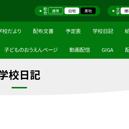
配色
文字
通常
白地
黒地
標
学校だより
配布文書
予定表
学校日記
子どものおうえんページ
動画配信
GIGA
学校日記