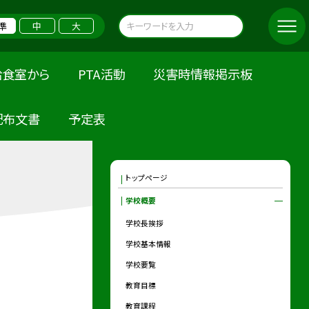
準
中
大
給食室から
PTA活動
災害時情報掲示板
配布文書
予定表
トップページ
学校概要
学校長挨拶
学校基本情報
学校要覧
教育目標
教育課程