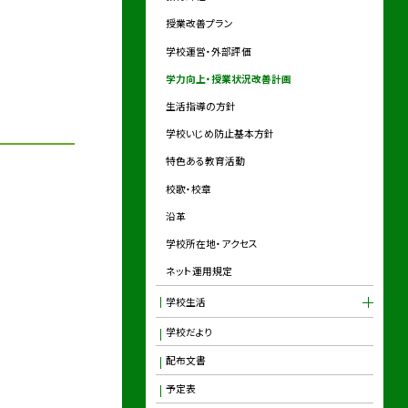
授業改善プラン
学校運営・外部評価
学力向上・授業状況改善計画
生活指導の方針
学校いじめ防止基本方針
特色ある教育活動
校歌・校章
沿革
学校所在地・アクセス
ネット運用規定
学校生活
学校だより
配布文書
予定表