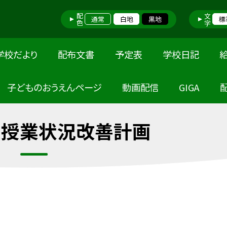
配色
文字
通常
白地
黒地
標
学校だより
配布文書
予定表
学校日記
子どものおうえんページ
動画配信
GIGA
・授業状況改善計画