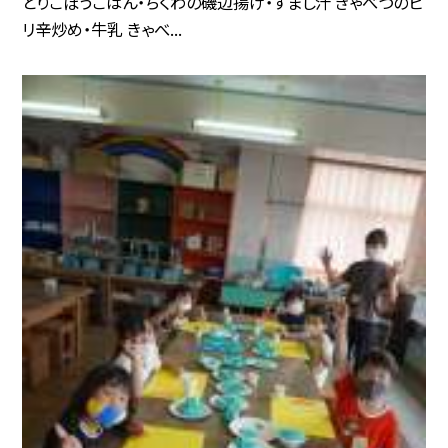
とりごぼうごはん・ちくわの磯辺揚げ・すまし汁 きゃべつのピ
リ辛炒め・牛乳 きゃべ...