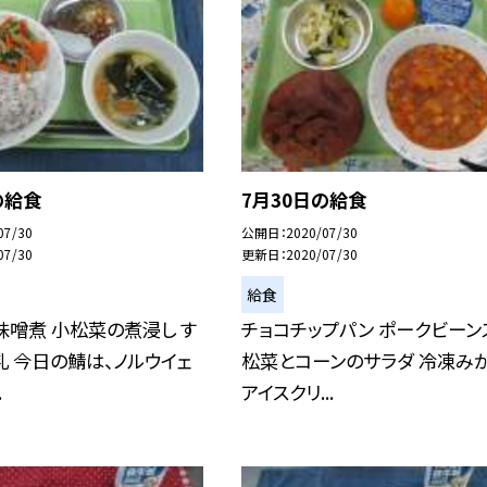
の給食
7月30日の給食
07/30
公開日
2020/07/30
07/30
更新日
2020/07/30
給食
味噌煮 小松菜の煮浸し す
チョコチップパン ポークビーン
乳 今日の鯖は、ノルウイェ
松菜とコーンのサラダ 冷凍み
.
アイスクリ...