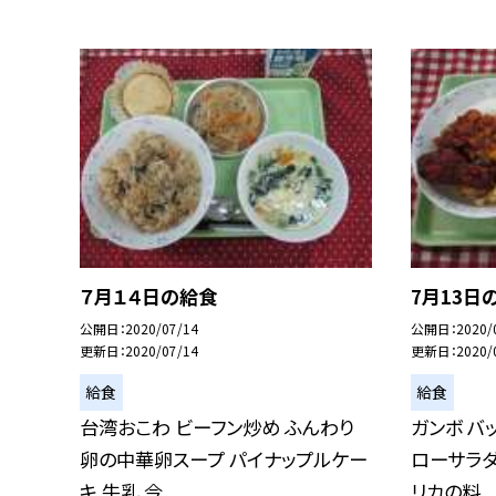
７月１４日の給食
7月13日
公開日
2020/07/14
公開日
2020/
更新日
2020/07/14
更新日
2020/
給食
給食
台湾おこわ ビーフン炒め ふんわり
ガンボ バ
卵の中華卵スープ パイナップルケー
ローサラダ
キ 牛乳 今...
リカの料...