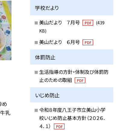
学校だより
美山だより ７月号
(439
PDF
KB)
美山だより ６月号
PDF
体罰防止
生活指導の方針・体制及び体罰防
止のための取組
PDF
いじめ防止
炒め
令和８年度八王子市立美山小学
 牛乳
校いじめ防止基本方針（２０２６．
４．１）
PDF