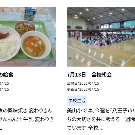
の給食
7月13日 全校朝会
07/15
公開日
2020/07/15
07/15
更新日
2020/07/15
学校生活
魚の薬味焼き 変わりきん
美山小では、今週を「八王子市
けんちん汁 牛乳 変わりき
ちの大切さを共に考える一週間
.
ています。全校...