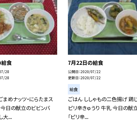
の給食
7月22日の給食
07/28
公開日
2020/07/22
07/28
更新日
2020/07/22
給食
ごまめナッツ・にらたまス
ごはん ししゃもの二色揚げ 鶏
 今日の献立のビビンバ
ピリ辛きゅうり 牛乳 今日の献
大...
「ピリ辛...