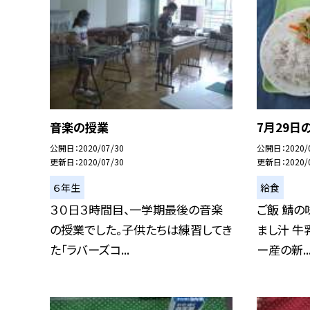
音楽の授業
7月29日
公開日
2020/07/30
公開日
2020/
更新日
2020/07/30
更新日
2020/
６年生
給食
３０日３時間目、一学期最後の音楽
ご飯 鯖の
の授業でした。子供たちは練習してき
まし汁 牛
た「ラバーズコ...
ー産の新..