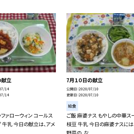
の献立
7月１０日の献立
07/14
公開日
2020/07/10
07/14
更新日
2020/07/10
給食
ッファローウィン コールス
ご飯 麻婆ナス もやしの中華ス
 牛乳 今日の献立は、アメ
枝豆 牛乳 今日の麻婆ナスには
野菜の、な...