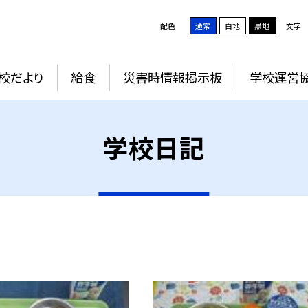
配色
通常
白地
黒地
文字
校だより
給食
災害時情報掲示板
学校運営
学校日記