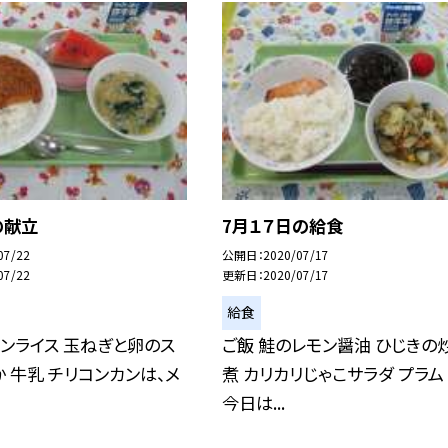
の献立
7月１７日の給食
07/22
公開日
2020/07/17
07/22
更新日
2020/07/17
給食
ンライス 玉ねぎと卵のス
ご飯 鮭のレモン醤油 ひじきの
か 牛乳 チリコンカンは、メ
煮 カリカリじゃこサラダ プラム
今日は...