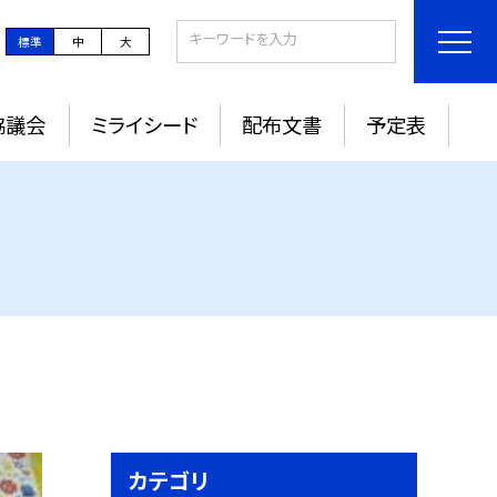
標準
中
大
協議会
ミライシード
配布文書
予定表
カテゴリ