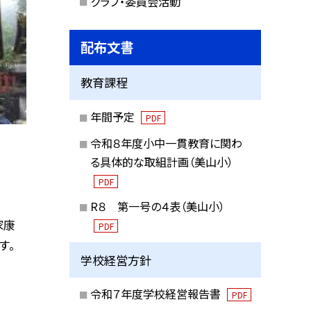
クラブ・委員会活動
配布文書
教育課程
年間予定
PDF
令和８年度小中一貫教育に関わ
る具体的な取組計画（美山小）
PDF
R８ 第一号の４表（美山小）
家康
PDF
す。
学校経営方針
令和７年度学校経営報告書
PDF