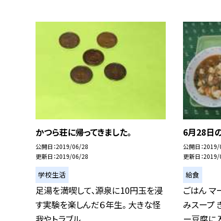
かつら荘に帰ってきました。
6月28日
公開日
2019/06/28
公開日
2019/
更新日
2019/06/28
更新日
2019/
学校生活
給食
足湯を満喫して、源泉に10円玉を浸
ごはん マ
す実験を楽しんだ６年生。 大きな怪
みスープ 
我やトラブル...
ー豆腐に入.