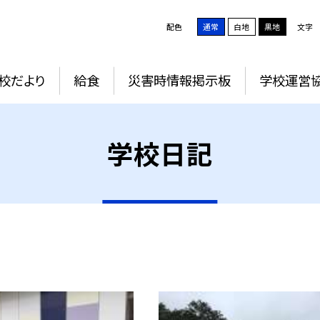
配色
通常
白地
黒地
文字
校だより
給食
災害時情報掲示板
学校運営
学校日記