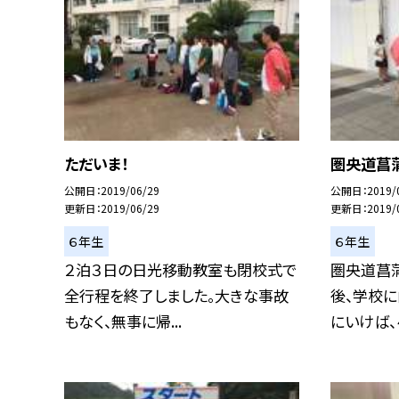
ただいま！
圏央道菖
公開日
2019/06/29
公開日
2019/
更新日
2019/06/29
更新日
2019/
６年生
６年生
２泊３日の日光移動教室も閉校式で
圏央道菖
全行程を終了しました。大きな事故
後、学校に
もなく、無事に帰...
にいけば、４