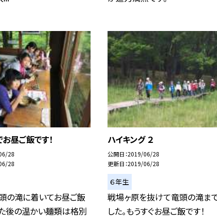
でお昼ご飯です！
ハイキング ２
06/28
公開日
2019/06/28
06/28
更新日
2019/06/28
６年生
竜頭の滝に着いてお昼ご飯
戦場ヶ原を抜けて竜頭の滝ま
れた後の温かい麺類は格別
した。もうすぐお昼ご飯です！