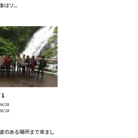
はソ...
 1
06/28
06/28
電波のある場所まで来まし