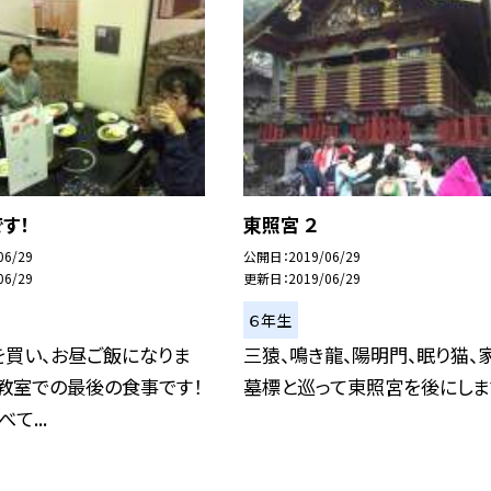
す！
東照宮 ２
06/29
公開日
2019/06/29
06/29
更新日
2019/06/29
６年生
を買い、お昼ご飯になりま
三猿、鳴き龍、陽明門、眠り猫、
教室での最後の食事です！
墓標と巡って東照宮を後にしま
て...