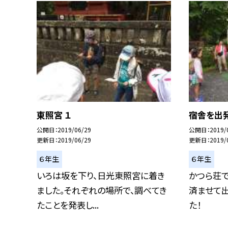
東照宮 １
宿舎を出発
公開日
2019/06/29
公開日
2019/
更新日
2019/06/29
更新日
2019/
６年生
６年生
いろは坂を下り、日光東照宮に着き
かつら荘
ました。それぞれの場所で、調べてき
済ませて
たことを発表し...
た！