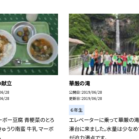
の献立
華厳の滝
06/28
公開日
2019/06/28
06/28
更新日
2019/06/28
６年生
ーボー豆腐 青梗菜のとろ
エレベーターに乗って華厳の
きゅうり南蛮 牛乳 マーボ
瀑台に来ました。水量は少なめ
..
が迫力満点です。