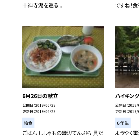
中禅寺湖を巡る...
ですね！食後
6月26日の献立
ハイキング
公開日
2019/06/28
公開日
2019/
更新日
2019/06/28
更新日
2019/
給食
６年生
ごはん ししゃもの磯辺てんぷら 具だ
ようやく