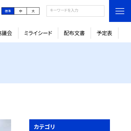
標準
中
大
協議会
ミライシード
配布文書
予定表
カテゴリ