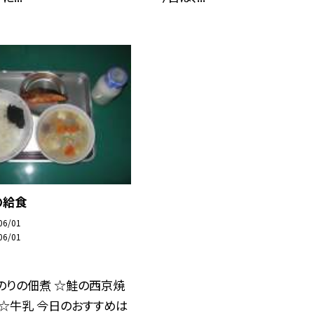
の給食
06/01
06/01
のりの佃煮 ☆鮭の西京焼
 ☆牛乳 今日のおすすめは