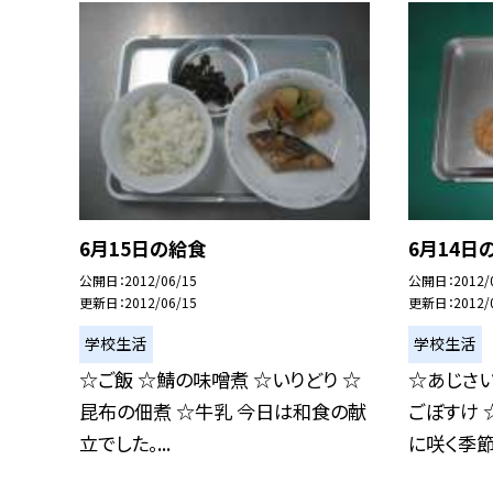
6月15日の給食
6月14日
公開日
2012/06/15
公開日
2012/
更新日
2012/06/15
更新日
2012/
学校生活
学校生活
☆ご飯 ☆鯖の味噌煮 ☆いりどり ☆
☆あじさい
昆布の佃煮 ☆牛乳 今日は和食の献
ごぼすけ 
立でした。...
に咲く季節.