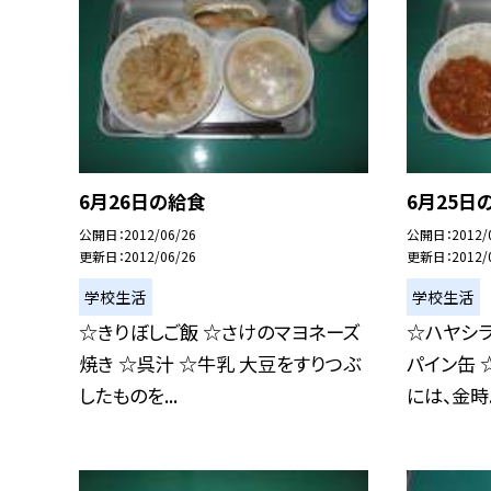
6月26日の給食
6月25日
公開日
2012/06/26
公開日
2012/
更新日
2012/06/26
更新日
2012/
学校生活
学校生活
☆きりぼしご飯 ☆さけのマヨネーズ
☆ハヤシラ
焼き ☆呉汁 ☆牛乳 大豆をすりつぶ
パイン缶 
したものを...
には、金時..