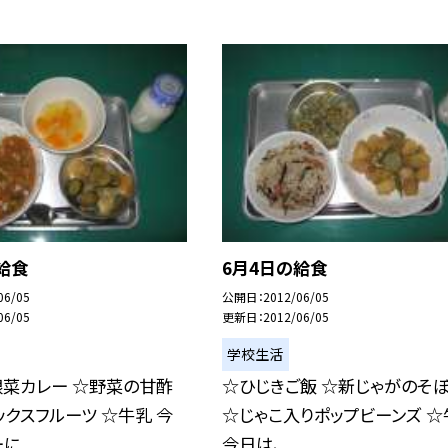
給食
6月4日の給食
06/05
公開日
2012/06/05
06/05
更新日
2012/06/05
学校生活
根菜カレー ☆野菜の甘酢
☆ひじきご飯 ☆新じゃがのそ
ックスフルーツ ☆牛乳 今
☆じゃこ入りポップビーンズ ☆
...
今日は、...