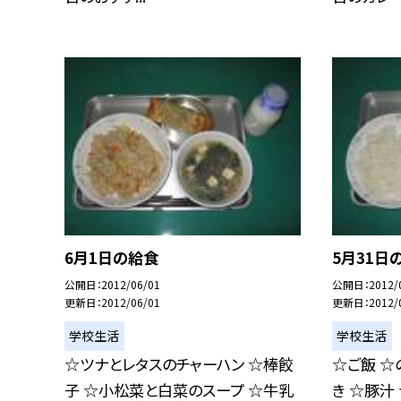
6月1日の給食
5月31日
公開日
2012/06/01
公開日
2012/
更新日
2012/06/01
更新日
2012/
学校生活
学校生活
☆ツナとレタスのチャーハン ☆棒餃
☆ご飯 ☆
子 ☆小松菜と白菜のスープ ☆牛乳
き ☆豚汁