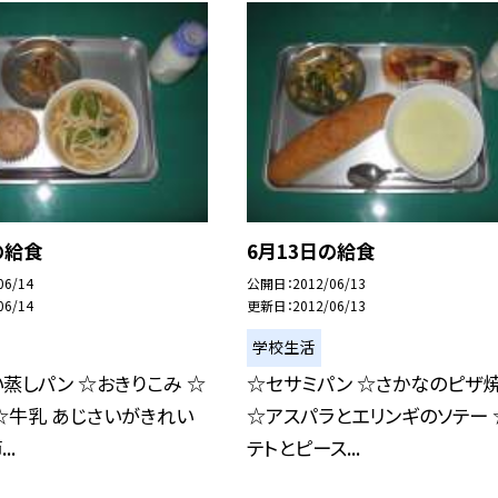
の給食
6月13日の給食
06/14
公開日
2012/06/13
06/14
更新日
2012/06/13
学校生活
蒸しパン ☆おきりこみ ☆
☆セサミパン ☆さかなのピザ
☆牛乳 あじさいがきれい
☆アスパラとエリンギのソテー 
..
テトとピース...