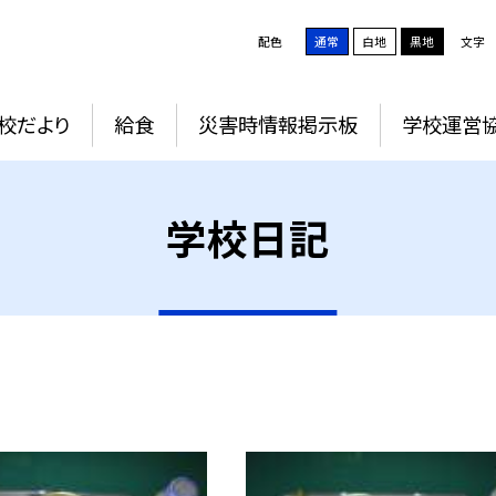
配色
通常
白地
黒地
文字
校だより
給食
災害時情報掲示板
学校運営
学校日記