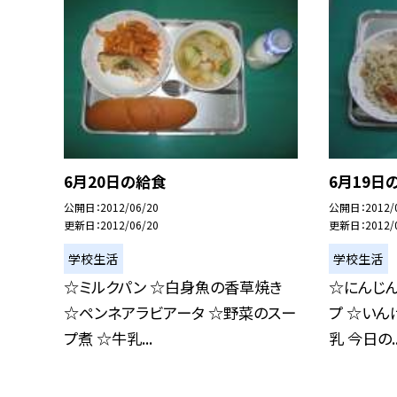
6月20日の給食
6月19日
公開日
2012/06/20
公開日
2012/
更新日
2012/06/20
更新日
2012/
学校生活
学校生活
☆ミルクパン ☆白身魚の香草焼き
☆にんじん
☆ペンネアラビアータ ☆野菜のスー
プ ☆いん
プ煮 ☆牛乳...
乳 今日の..