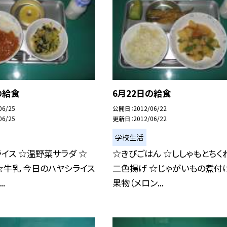
の給食
6月22日の給食
06/25
公開日
2012/06/22
06/25
更新日
2012/06/22
学校生活
イス ☆温野菜サラダ ☆
☆きびごはん ☆ししゃもとちく
☆牛乳 今日のハヤシライス
二色揚げ ☆じゃがいもの煮付け
.
果物（メロン...