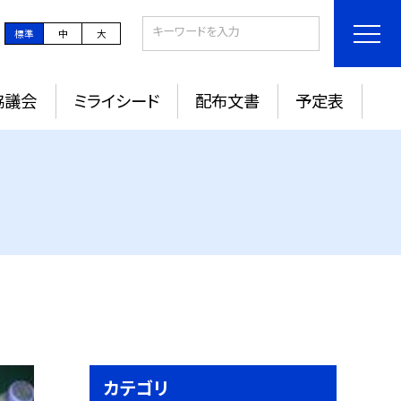
標準
中
大
協議会
ミライシード
配布文書
予定表
カテゴリ