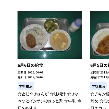
6月6日の給食
6月5日の
公開日
2012/06/07
公開日
2012/
更新日
2012/06/07
更新日
2012/
学校生活
学校生活
☆あじやきさんが ☆味噌汁 ☆きゃ
☆チキン
べつとインゲンのさっと煮 ☆牛乳 今
炒め ☆ミ
日のおすす...
日のカレーに