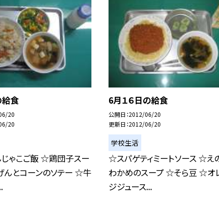
の給食
6月１６日の給食
06/20
公開日
2012/06/20
06/20
更新日
2012/06/20
学校生活
じゃこご飯 ☆鶏団子スー
☆スパゲティミートソース ☆え
げんとコーンのソテー ☆牛
わかめのスープ ☆そら豆 ☆オ
.
ジジュース...