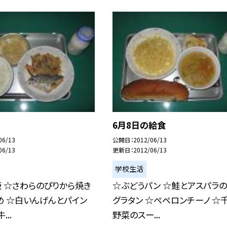
6月8日の給食
06/13
公開日
2012/06/13
06/13
更新日
2012/06/13
学校生活
 ☆さわらのぴりから焼き
☆ぶどうパン ☆鮭とアスパラの
め ☆白いんげんとパイン
グラタン ☆ぺペロンチーノ ☆
...
野菜のスー...