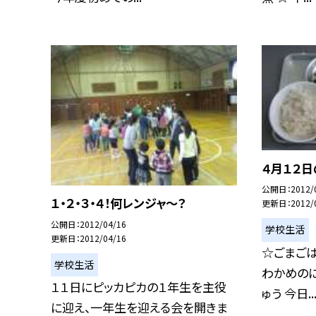
４月１２
公開日
2012/
１・２・３・４！何レンジャ〜？
更新日
2012/
公開日
2012/04/16
学校生活
更新日
2012/04/16
☆ごまごは
学校生活
わかめのに
１１日にピッカピカの１年生を主役
ゅう 今日..
に迎え、一年生を迎える会を開きま