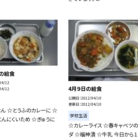
日の給食
04/12
4月９日の給食
04/12
公開日
2012/04/10
更新日
2012/04/10
ん ☆とうふのカレーに ☆
学校生活
んにくいため ☆ぎゅうに
☆カレーライス ☆春キャベツ
.
ダ ☆福神漬 ☆牛乳 今日から