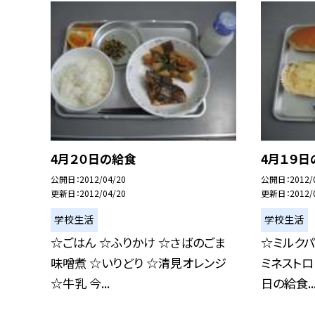
4月２０日の給食
4月１９日
公開日
2012/04/20
公開日
2012/
更新日
2012/04/20
更新日
2012/
学校生活
学校生活
☆ごはん ☆ふりかけ ☆さばのごま
☆ミルクパ
味噌煮 ☆いりどり ☆清見オレンジ
ミネストロ
☆牛乳 今...
日の給食..