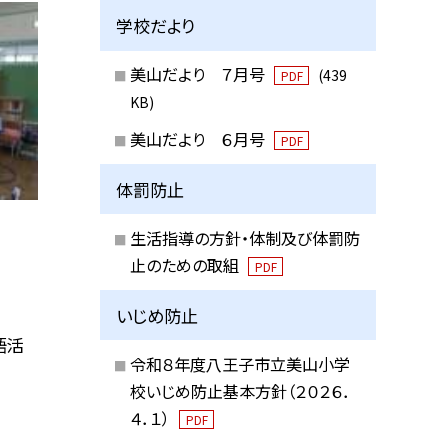
学校だより
美山だより ７月号
(439
PDF
KB)
美山だより ６月号
PDF
体罰防止
生活指導の方針・体制及び体罰防
止のための取組
PDF
いじめ防止
語活
令和８年度八王子市立美山小学
、
校いじめ防止基本方針（２０２６．
４．１）
PDF