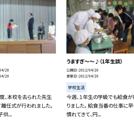
うますぎ〜〜♪（1年生談）
04/20
公開日
2012/04/20
04/20
更新日
2012/04/20
学校生活
年度、本校を去られた先生
今週、１年生の学級でも給食が
て離任式が行われました。
りました。 給食当番の仕事に早
供...
慣れてきて、円...