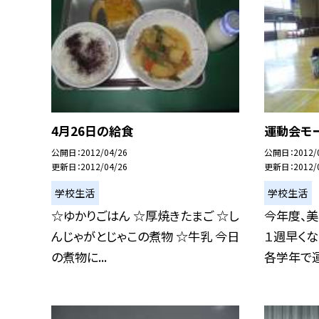
4月26日の給食
運動会モー
公開日
2012/04/26
公開日
2012/
更新日
2012/04/26
更新日
2012/
学校生活
学校生活
☆ゆかりごはん ☆厚焼きたまご ☆し
今年度、
んじゃがとじゃこの煮物 ☆牛乳 今日
１週早くな
の煮物に...
各学年で運動