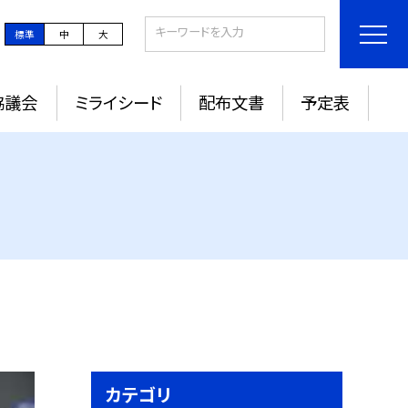
標準
中
大
協議会
ミライシード
配布文書
予定表
カテゴリ