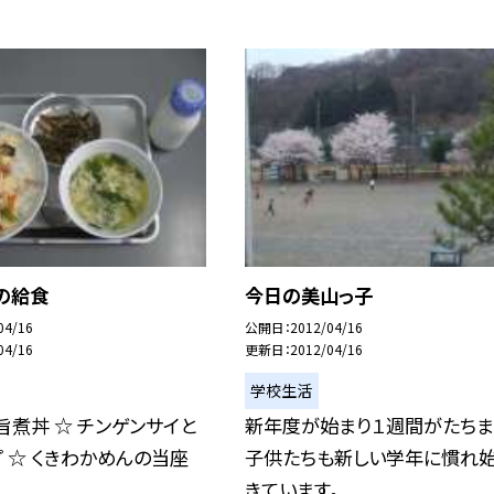
の給食
今日の美山っ子
04/16
公開日
2012/04/16
04/16
更新日
2012/04/16
学校生活
旨煮丼 ☆ チンゲンサイと
新年度が始まり１週間がたちま
 ☆ くきわかめんの当座
子供たちも新しい学年に慣れ
きています。 ...