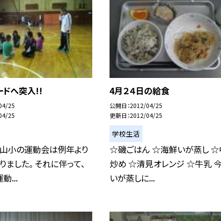
ドへ突入!!
4月２４日の給食
04/25
公開日
2012/04/25
04/25
更新日
2012/04/25
学校生活
美山小の運動会は例年より
☆磯ごはん ☆海鮮いが蒸し ☆
りました。 それに伴って、
炒め ☆清見オレンジ ☆牛乳 
...
いが蒸しに...