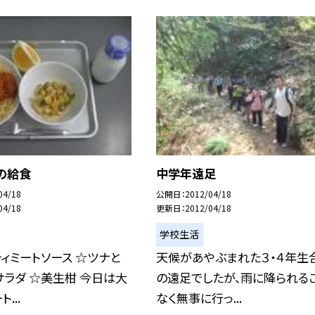
の給食
中学年遠足
04/18
公開日
2012/04/18
04/18
更新日
2012/04/18
学校生活
ィミートソース ☆ツナと
天候があやぶまれた３・４年生
ラダ ☆美生柑 今日は大
の遠足でしたが、雨に降られる
...
なく無事に行っ...