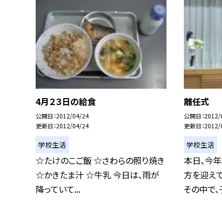
4月２３日の給食
離任式
公開日
2012/04/24
公開日
2012/
更新日
2012/04/24
更新日
2012/
学校生活
学校生活
☆たけのこご飯 ☆さわらの照り焼き
本日、今
☆かきたま汁 ☆牛乳 今日は、雨が
方を迎え
降っていて...
その中で、子