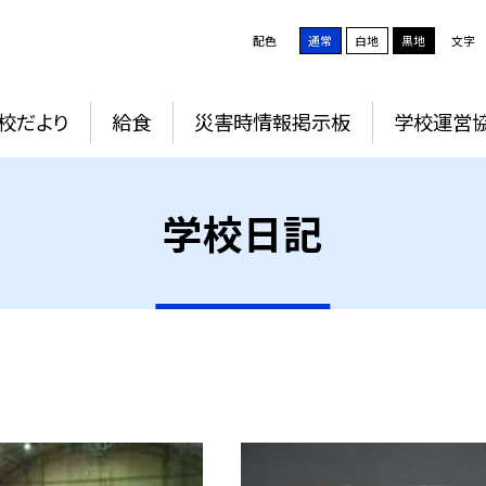
配色
通常
白地
黒地
文字
校だより
給食
災害時情報掲示板
学校運営
学校日記