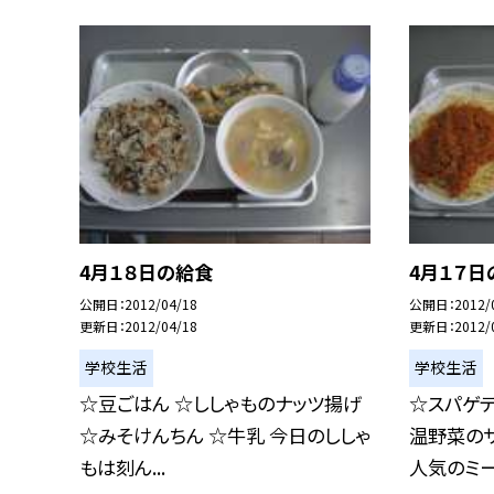
4月１８日の給食
4月１７日
公開日
2012/04/18
公開日
2012/
更新日
2012/04/18
更新日
2012/
学校生活
学校生活
☆豆ごはん ☆ししゃものナッツ揚げ
☆スパゲテ
☆みそけんちん ☆牛乳 今日のししゃ
温野菜のサ
もは刻ん...
人気のミート