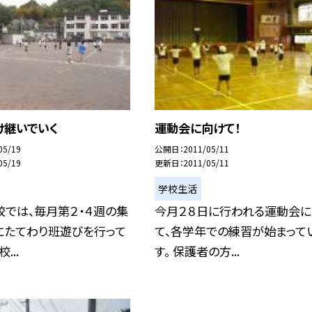
け継いでいく
運動会に向けて！
05/19
公開日
2011/05/11
05/19
更新日
2011/05/11
学校生活
では、毎月第２・４週の集
今月２８日に行われる運動会
にたてわり班遊びを行って
て、各学年での練習が始まって
...
す。 保護者の方...