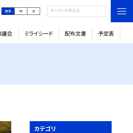
標準
中
大
協議会
ミライシード
配布文書
予定表
カテゴリ