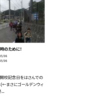
時のために！
05/06
05/06
の開校記念日をはさんでの
(←まさにゴールデンウィ
..