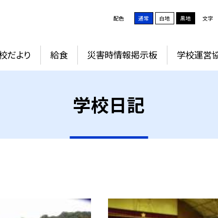
配色
通常
白地
黒地
文字
校だより
給食
災害時情報掲示板
学校運営
学校日記