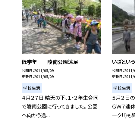
低学年 陵南公園遠足
いざという
公開日
2011/05/09
公開日
2011/
更新日
2011/05/09
更新日
2011/
学校生活
学校生活
４月２７日 晴天の下、１・２年生合同
５月２日
で陵南公園に行ってきました。 公園
ＧＷ７連休
へ向かう途...
ーク!!)も終.