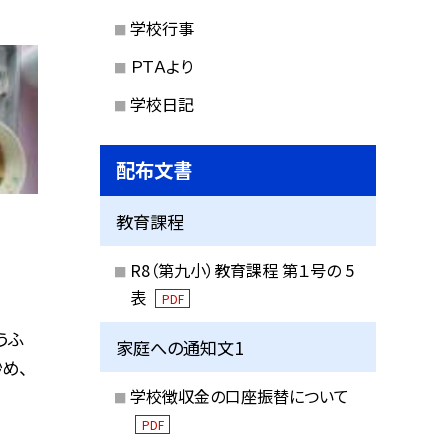
学校行事
ＰＴＡより
学校日記
配布文書
教育課程
R8（第九小）教育課程 第１号の 5
表
PDF
うふ
家庭への通知文1
め、
学校徴収金の口座振替について
PDF