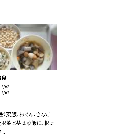
給食
12/02
12/02
（金）菜飯、おでん、きなこ
大根葉と茎は菜飯に、根は
..