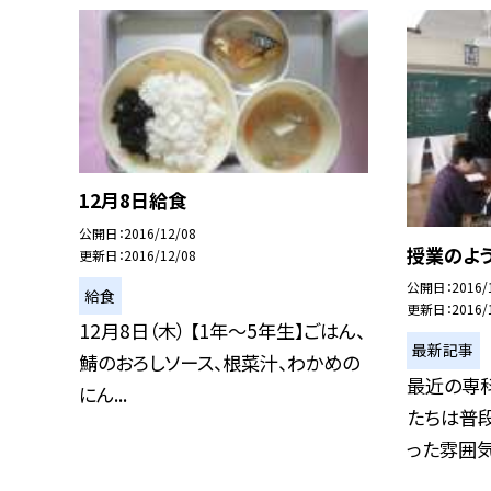
12月8日給食
公開日
2016/12/08
授業のよう
更新日
2016/12/08
公開日
2016/
給食
更新日
2016/
12月8日（木） 【1年〜5年生】ごはん、
最新記事
鯖のおろしソース、根菜汁、わかめの
最近の専
にん...
たちは普
った雰囲気を