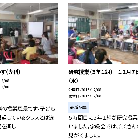
す（専科）
研究授業（３年１組） １２月７
（水）
12/08
12/08
公開日
2016/12/08
更新日
2016/12/08
最新記事
科の授業風景です。子ども
段過しているクラスとは違
５時間目に３年１組が研究授業
楽し...
いました。学級会では、たくさん
見がでました。