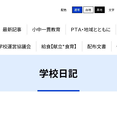
配色
通常
白地
黒地
文字
最新記事
小中一貫教育
ＰＴＡ・地域とともに
学校運営協議会
給食【献立*食育】
配布文書
学校日記