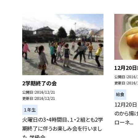
12月20
公開日
2016/
2学期終了の会
更新日
2016/
公開日
2016/12/21
給食
更新日
2016/12/21
12月20
１年生
のから揚げ
火曜日の3・4時間目、１・２組とも2学
ローネ...
期終了に伴うお楽しみ会を行いまし
た。学級会...