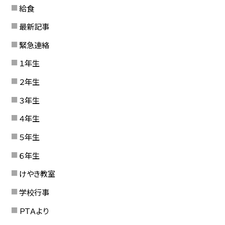
給食
最新記事
緊急連絡
１年生
２年生
３年生
４年生
５年生
６年生
けやき教室
学校行事
ＰＴＡより