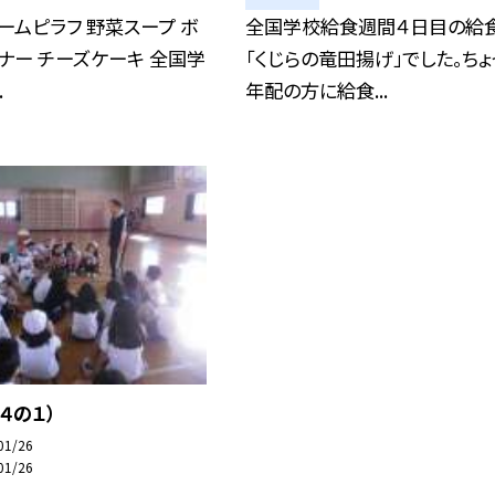
ームピラフ 野菜スープ ボ
全国学校給食週間４日目の給
ナー チーズケーキ 全国学
「くじらの竜田揚げ」でした。ちょ
.
年配の方に給食...
４の１）
01/26
01/26