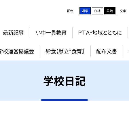
配色
通常
白地
黒地
文字
最新記事
小中一貫教育
ＰＴＡ・地域とともに
学校運営協議会
給食【献立*食育】
配布文書
学校日記