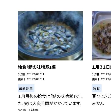
給食「鯖の味噌煮」編
１月３１日
公開日
2012/01/31
公開日
2012/
更新日
2012/01/31
更新日
2012/
最新記事
給食
１月最後の給食は「鯖の味噌煮」でし
豆ひじきご
た。実は大変手間がかかっています。
みかん
写真は鯖を...