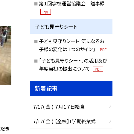
第１回学校運営協議会 議事録
PDF
子ども見守りシート
子ども見守りシート「気になるお
子様の変化は１つのサイン」
PDF
「子ども見守りシート」の活用及び
年度当初の提出について
PDF
新着記事
7/17( 金 ) ７月１７日給食
7/17( 金 ) 【全校】1学期終業式
だき