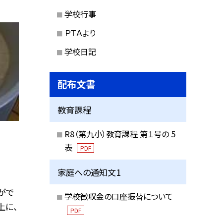
学校行事
ＰＴＡより
学校日記
配布文書
教育課程
R8（第九小）教育課程 第１号の 5
表
PDF
家庭への通知文1
がで
学校徴収金の口座振替について
上に、
PDF