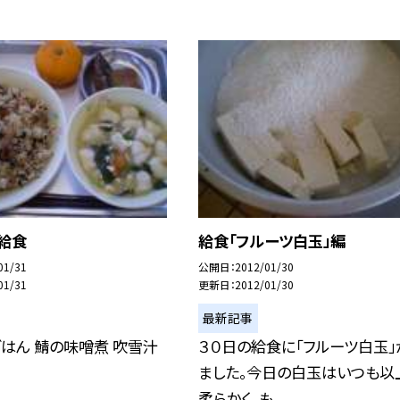
給食
給食「フルーツ白玉」編
01/31
公開日
2012/01/30
01/31
更新日
2012/01/30
最新記事
はん 鯖の味噌煮 吹雪汁
３０日の給食に「フルーツ白玉」
ました。今日の白玉はいつも以
柔らかく、も...