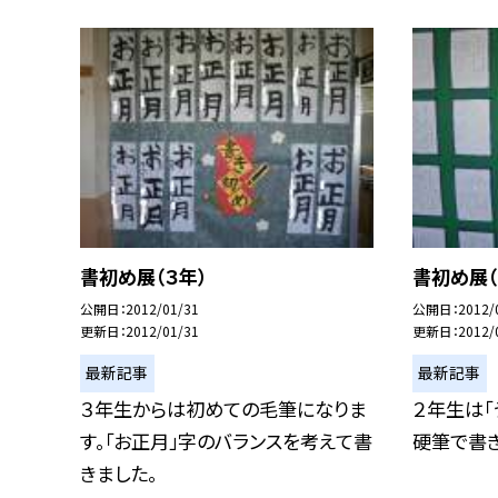
書初め展（３年）
書初め展（
公開日
2012/01/31
公開日
2012/
更新日
2012/01/31
更新日
2012/
最新記事
最新記事
３年生からは初めての毛筆になりま
２年生は「
す。「お正月」字のバランスを考えて書
硬筆で書き
きました。