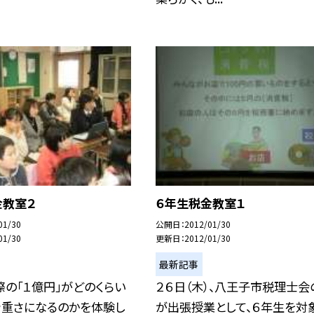
金教室２
６年生税金教室１
01/30
公開日
2012/01/30
01/30
更新日
2012/01/30
最新記事
の「１億円」がどのくらい
２６日（木）、八王子市税理士会
や重さになるのかを体験し
が出張授業として、６年生を対