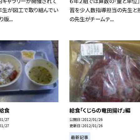
内ギャラリーが開催されて
６年２組では算数の「量と単位
５年生が図工で取り組んでい
習を少人数指導担当の先生と
版...
の先生がチームテ...
給食
給食「くじらの竜田揚げ」編
01/27
公開日
2012/01/26
01/27
更新日
2012/01/26
最新記事