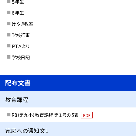
５年生
６年生
けやき教室
学校行事
ＰＴＡより
学校日記
配布文書
教育課程
R8（第九小）教育課程 第１号の 5表
PDF
家庭への通知文1