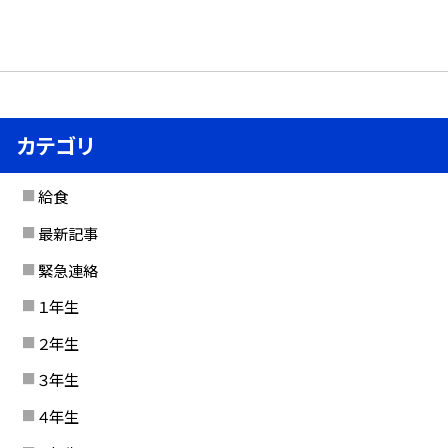
カテゴリ
給食
最新記事
緊急連絡
１年生
２年生
３年生
４年生