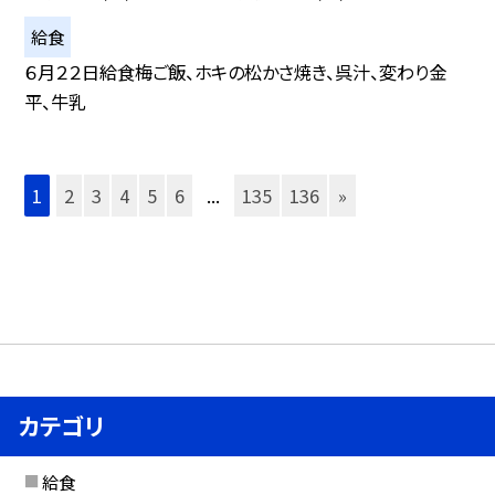
給食
６月２２日給食梅ご飯、ホキの松かさ焼き、呉汁、変わり金
平、牛乳
1
2
3
4
5
6
...
135
136
»
カテゴリ
給食