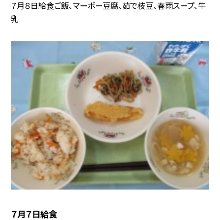
７月８日給食ご飯、マーボー豆腐、茹で枝豆、春雨スープ、牛
乳
７月７日給食