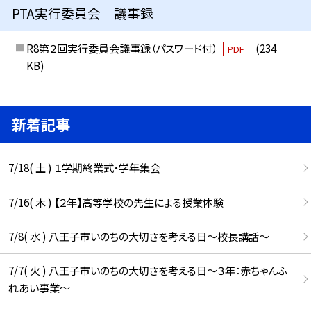
PTA実行委員会 議事録
R8第２回実行委員会議事録（パスワード付）
(234
PDF
KB)
新着記事
7/18( 土 ) １学期終業式・学年集会
7/16( 木 ) 【２年】高等学校の先生による授業体験
7/8( 水 ) 八王子市いのちの大切さを考える日～校長講話～
7/7( 火 ) 八王子市いのちの大切さを考える日～３年：赤ちゃんふ
れあい事業～