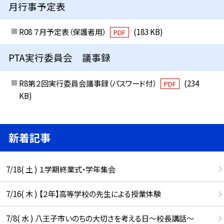
月行事予定表
R08 ７月予定表（保護者用）
(183 KB)
PDF
PTA実行委員会 議事録
R8第２回実行委員会議事録（パスワード付）
(234
PDF
KB)
新着記事
7/18( 土 ) １学期終業式・学年集会
7/16( 木 ) 【２年】高等学校の先生による授業体験
7/8( 水 ) 八王子市いのちの大切さを考える日～校長講話～