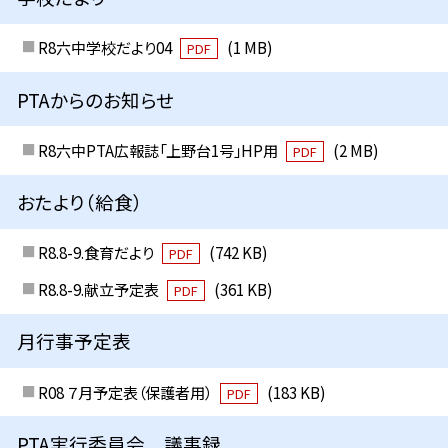
R8六中学校だより04
(1 MB)
PDF
PTAからのお知らせ
R8六中PTA広報誌「上野台1号」HP用
(2 MB)
PDF
おたより（給食）
R8.8-9.食育だより
(742 KB)
PDF
R8.8-9.献立予定表
(361 KB)
PDF
月行事予定表
R08 ７月予定表（保護者用）
(183 KB)
PDF
PTA実行委員会 議事録