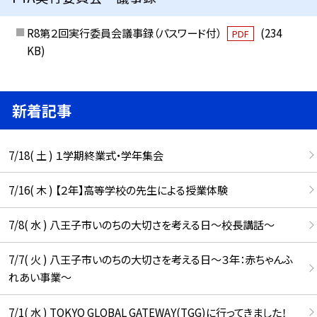
R8第２回実行委員会議事録（パスワード付）
(234
PDF
KB)
新着記事
7/18( 土 ) １学期終業式・学年集会
7/16( 木 ) 【２年】高等学校の先生による授業体験
7/8( 水 ) 八王子市いのちの大切さを考える日～校長講話～
7/7( 火 ) 八王子市いのちの大切さを考える日～３年：赤ちゃんふ
れあい事業～
7/1( 水 ) TOKYO GLOBAL GATEWAY(TGG)に行ってきました！