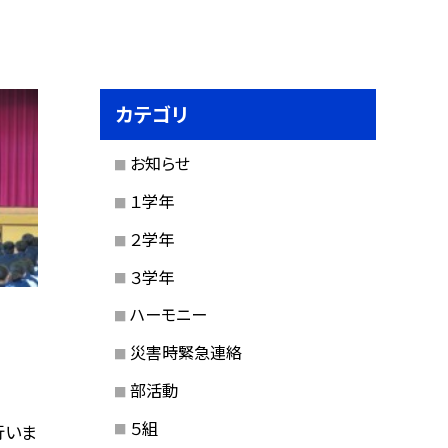
カテゴリ
お知らせ
１学年
２学年
３学年
ハーモニー
災害時緊急連絡
部活動
５組
行いま