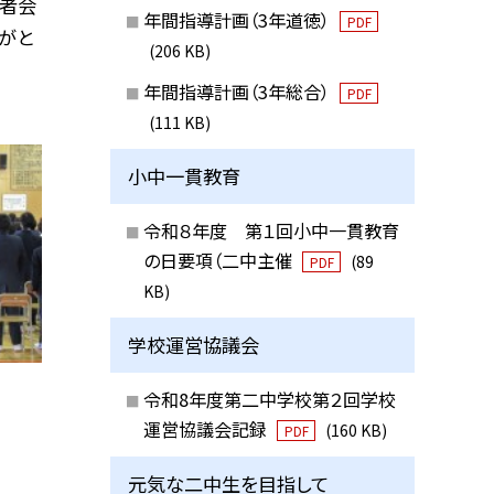
護者会
年間指導計画（3年道徳）
PDF
がと
(206 KB)
年間指導計画（3年総合）
PDF
(111 KB)
小中一貫教育
令和８年度 第１回小中一貫教育
の日要項（二中主催
(89
PDF
KB)
学校運営協議会
令和8年度第二中学校第２回学校
運営協議会記録
(160 KB)
PDF
元気な二中生を目指して