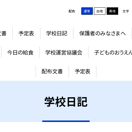
配色
通常
白地
黒地
文字
文書
予定表
学校日記
保護者のみなさまへ
今日の給食
学校運営協議会
子どものおうえ
配布文書
予定表
学校日記