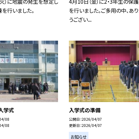
（火）に地震の発生を想定し
4月10日（金）に2・3年生の保
練を行いました。
を行いました。ご多用の中、あり
うござい...
入学式
入学式の準備
04/08
公開日
2026/04/07
04/08
更新日
2026/04/07
お知らせ