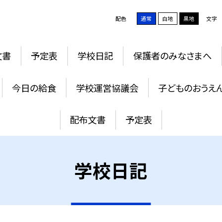
配色
通常
白地
黒地
文字
文書
予定表
学校日記
保護者のみなさまへ
今日の給食
学校運営協議会
子どものおうえ
配布文書
予定表
学校日記