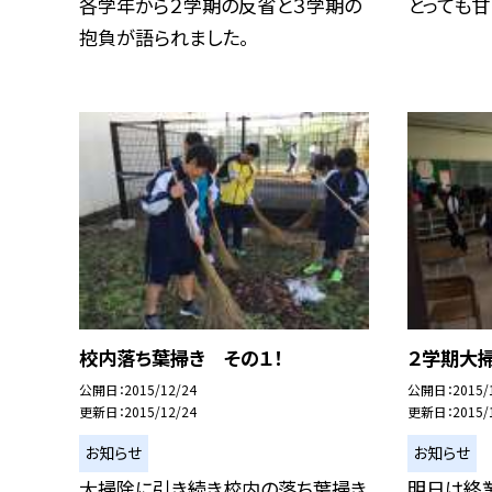
各学年から２学期の反省と３学期の
とっても甘
抱負が語られました。
校内落ち葉掃き その１！
２学期大掃
公開日
2015/12/24
公開日
2015/
更新日
2015/12/24
更新日
2015/
お知らせ
お知らせ
大掃除に引き続き校内の落ち葉掃き
明日は終