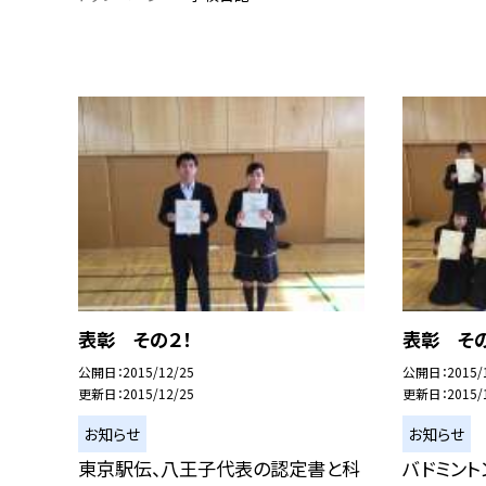
表彰 その２！
表彰 その
公開日
2015/12/25
公開日
2015/
更新日
2015/12/25
更新日
2015/
お知らせ
お知らせ
東京駅伝、八王子代表の認定書と科
バドミント