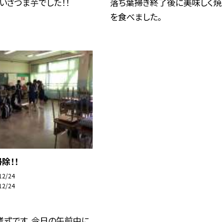
いさつま芋でした！！
落ち葉掃き終了後に美味しく焼
を食べました。
除！！
12/24
12/24
業式です。今日の午前中に