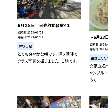
６月２８日 日光移動教室４１
公開日
2023/06/28
〜6月28
更新日
2023/06/28
公開日
2023/
学校日記
更新日
2023/
とても爽やかな朝です。 湯ノ湖畔で
給食こんだ
クラス写真を撮りました。 １組です。
☆献立名☆
ャンプル 
みか...