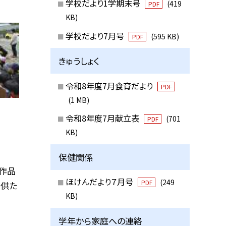
学校だより1学期末号
(419
PDF
KB)
学校だより7月号
(595 KB)
PDF
きゅうしょく
令和8年度7月食育だより
PDF
(1 MB)
令和8年度7月献立表
(701
PDF
KB)
保健関係
作品
ほけんだより７月号
(249
PDF
子供た
KB)
学年から家庭への連絡