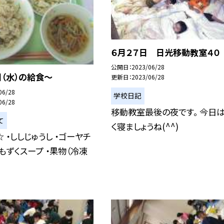
６月２７日 日光移動教室４０
公開日
2023/06/28
日（水）の給食〜
更新日
2023/06/28
06/28
学校日記
06/28
移動教室最後の夜です。 今日は
て
く寝ましょうね(^^)
 ・ししじゅうし ・ゴーヤチ
・もずくスープ ・果物（冷凍