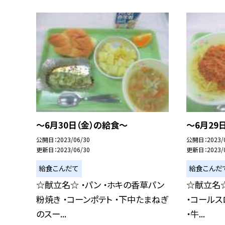
〜6月30日（金）の給食〜
〜6月29
公開日
2023/06/30
公開日
2023/
更新日
2023/06/30
更新日
2023/
給食こんだて
給食こんだ
☆献立名☆ ・パン ・ホキの香草パン
☆献立名☆
粉焼き ・コーンポテト ・下中たまねぎ
・コールス
のスー...
・牛...