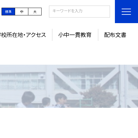
標準
中
大
学校所在地・アクセス
小中一貫教育
配布文書