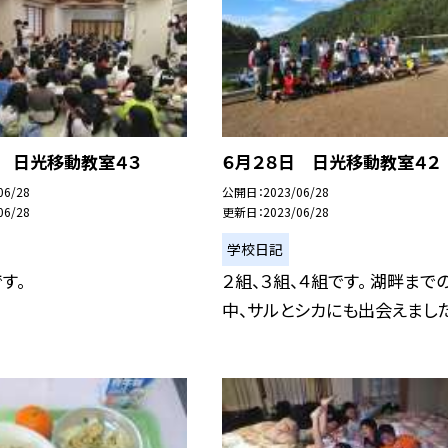
日 日光移動教室４３
６月２８日 日光移動教室４２
06/28
公開日
2023/06/28
06/28
更新日
2023/06/28
学校日記
す。
２組、３組、４組です。 湖畔まで
中、サルとシカにも出会えました