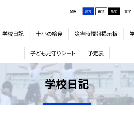
配色
通常
白地
黒地
文字
学校日記
十小の給食
災害時情報掲示板
子ども見守りシート
予定表
学校日記