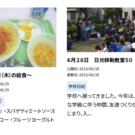
６月２８日 日光移動教室５０
公開日
2023/06/28
日（木）の給食〜
更新日
2023/06/28
06/29
学校日記
06/29
学校へ戻ってきました。 今年は
て
な学級に伴う仲間、友達づくり
 ・スパゲティミートソース
じまり、入...
ロー ・フルーツヨーグルト