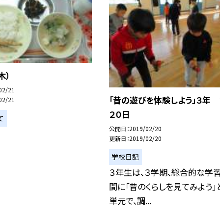
木）
02/21
「昔の遊びを体験しよう」３年 
02/21
２０日
て
公開日
2019/02/20
更新日
2019/02/20
学校日記
３年生は、３学期、総合的な学
間に「昔のくらしを見てみよう」
単元で、調...