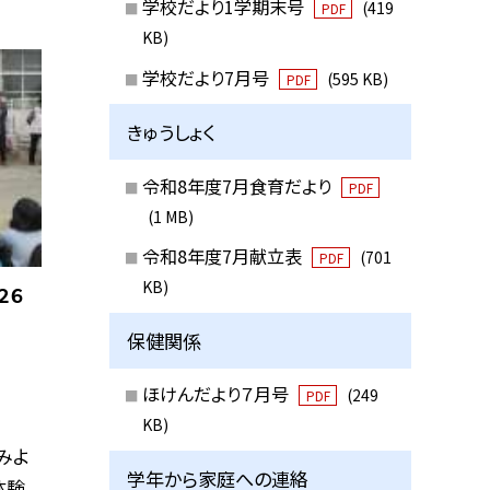
学校だより1学期末号
(419
PDF
KB)
学校だより7月号
(595 KB)
PDF
きゅうしょく
令和8年度7月食育だより
PDF
(1 MB)
令和8年度7月献立表
(701
PDF
KB)
２６
保健関係
ほけんだより７月号
(249
PDF
KB)
みよ
学年から家庭への連絡
体験