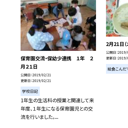
2月21日（
公開日
2019/
保育園交流・保幼少連携 １年 ２
更新日
2019/
月２１日
給食こんだ
公開日
2019/02/21
更新日
2019/02/21
学校日記
1年生の生活科の授業と関連して来
年度、１年生になる保育園児との交
流を行いました。...