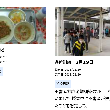
水）
02/20
避難訓練 ２月１９日
02/20
公開日
2019/02/20
て
更新日
2019/02/20
学校日記
不審者対応避難訓練の２回目
いました。授業中に不審者が侵
たことを想定して、...