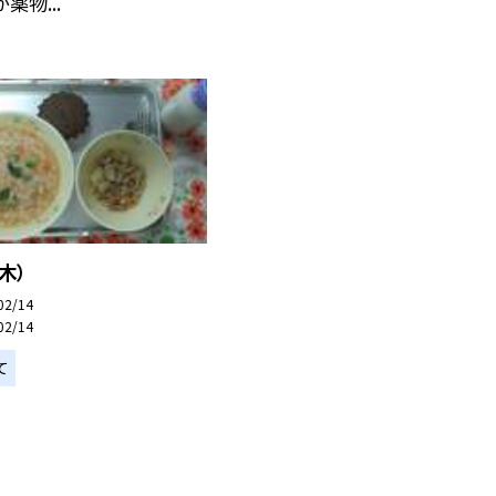
薬物...
木）
02/14
02/14
て