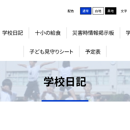
配色
通常
白地
黒地
文字
学校日記
十小の給食
災害時情報掲示板
子ども見守りシート
予定表
学校日記