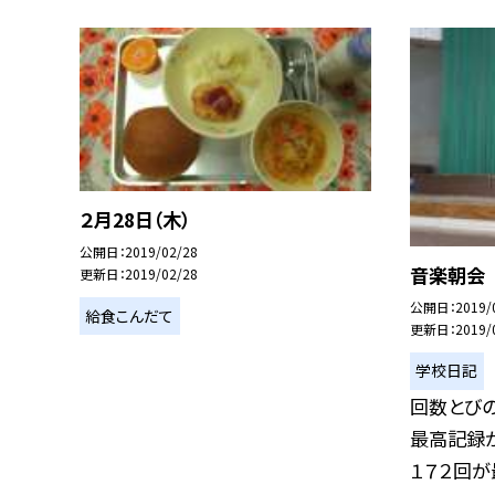
２月28日（木）
公開日
2019/02/28
音楽朝会
更新日
2019/02/28
公開日
2019/
給食こんだて
更新日
2019/
学校日記
回数とび
最高記録が
１７２回が最