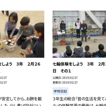
をしよう ３年 ２月２６
七輪体験をしよう ３年 ２月
２
日 その１
02/27
公開日
2019/02/27
02/27
更新日
2019/02/27
学校日記
が安定してから、お餅を載
３年生の総合「昔の生活を見て
ました。少し焦げ目がつい
う」の体験学習の最後は、七輪