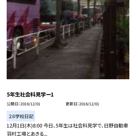
5年生社会科見学ー1
公開日
2016/12/01
更新日
2016/12/01
２８学校日記
12月1日(木)8:00 今日、5年生は社会科見学で、日野自動車
羽村工場とあきる...