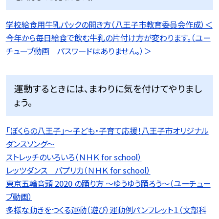
学校給食用牛乳パックの開き方（八王子市教育委員会作成）＜
今年から毎日給食で飲む牛乳の片付け方が変わります。（ユー
チューブ動画 パスワードはありません。）＞
運動するときには、まわりに気を付けてやりまし
ょう。
「ぼくらの八王子」〜子ども・子育て応援！八王子市オリジナル
ダンスソング〜
ストレッチのいろいろ（ＮＨＫ for school）
レッツダンス パプリカ（ＮＨＫ for school）
東京五輪音頭 2020 の踊り方 〜ゆうゆう踊ろう〜（ユーチュー
ブ動画）
多様な動きをつくる運動（遊び）運動例パンフレット１（文部科