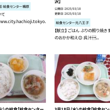
沢】
場）給食センター楢原
公開日
2025/03/18
いて
更新日
2025/03/18
ww.city.hachioji.tokyo.
給食センター元八王子
【献立】 ごはん ぶりの照り焼き
のおかか和え😊 呉汁...
（火）の給食【給食センター
3月18日（水）の給食【給食セン