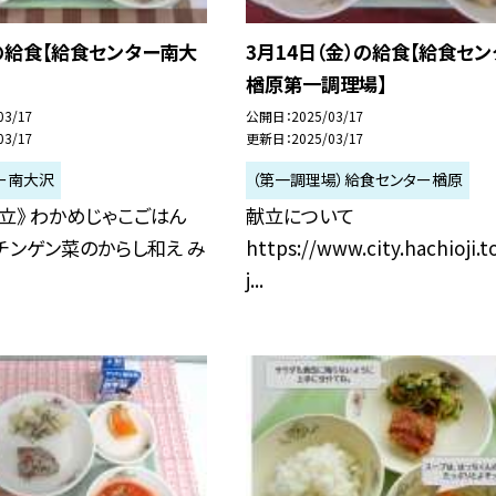
の給食【給食センター南大
3月14日（金）の給食【給食セン
楢原第一調理場】
03/17
公開日
2025/03/17
03/17
更新日
2025/03/17
ー南大沢
（第一調理場）給食センター楢原
立》 わかめじゃこごはん
献立について
チンゲン菜のからし和え み
https://www.city.hachioji.t
j...