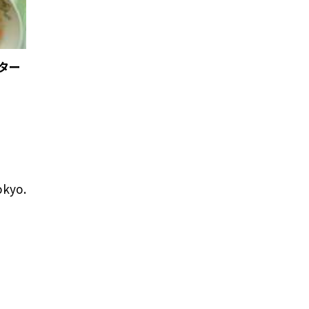
ター
okyo.