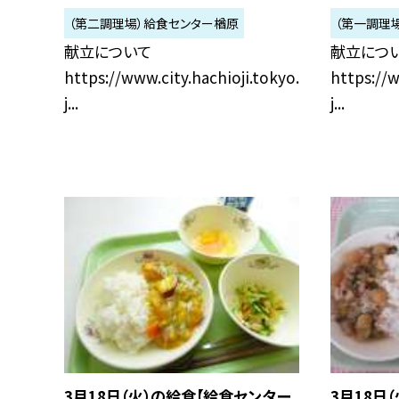
（第二調理場）給食センター楢原
（第一調理
献立について
献立につ
https://www.city.hachioji.tokyo.
https://w
j...
j...
3月18日（火）の給食【給食センター
3月18日