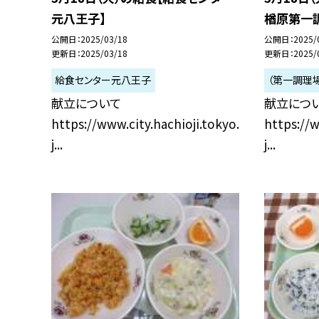
元八王子】
楢原第一
公開日
2025/03/18
公開日
2025/
更新日
2025/03/18
更新日
2025/
給食センター元八王子
（第一調理
献立について
献立につ
https://www.city.hachioji.tokyo.
https://w
j...
j...