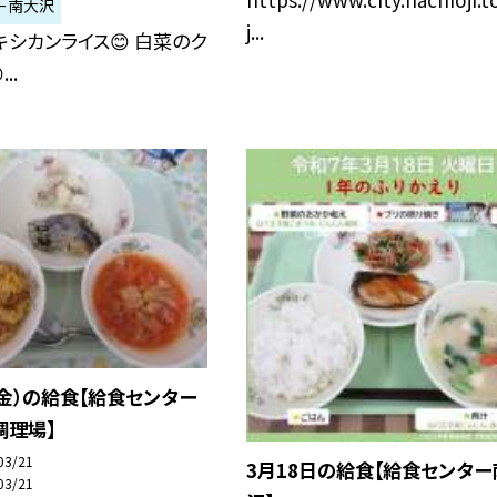
ー南大沢
j...
メキシカンライス😊 白菜のク
..
（金）の給食【給食センター
調理場】
03/21
3月18日の給食【給食センター
03/21