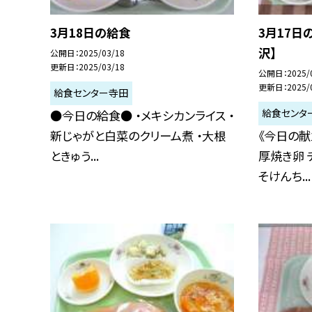
3月18日の給食
3月17日
沢】
公開日
2025/03/18
更新日
2025/03/18
公開日
2025/
更新日
2025/
給食センター寺田
給食センタ
●今日の給食● ・メキシカンライス ・
新じゃがと白菜のクリーム煮 ・大根
《今日の献
ときゅう...
厚焼き卵 
そけんち...