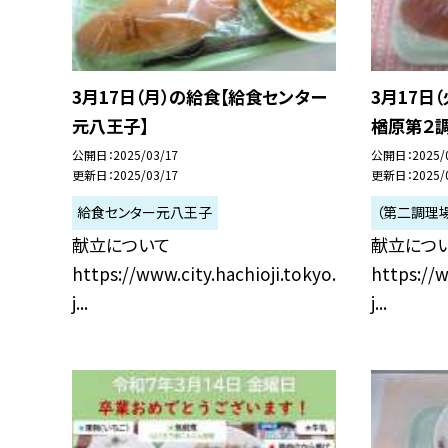
3月17日（月）の給食【給食センター
3月17日
元八王子】
楢原第２調
公開日
2025/03/17
公開日
2025/
更新日
2025/03/17
更新日
2025/
給食センター元八王子
（第二調理
献立について
献立につ
https://www.city.hachioji.tokyo.
https://w
j...
j...