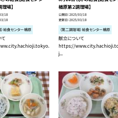
調理場】
楢原第２調理場】
03/18
公開日
2025/03/18
03/18
更新日
2025/03/18
場）給食センター楢原
（第二調理場）給食センター楢原
いて
献立について
ww.city.hachioji.tokyo.
https://www.city.hachioji.t
j...