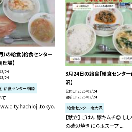
（月）の給食【給食センター
調理場】
03/24
3月24日の給食【給食センター
03/24
沢】
場）給食センター楢原
公開日
2025/03/24
いて
更新日
2025/03/24
ww.city.hachioji.tokyo.
給食センター南大沢
【献立】 ごはん 豚キムチ😊 しし
の磯辺焼き にら玉スープ ...