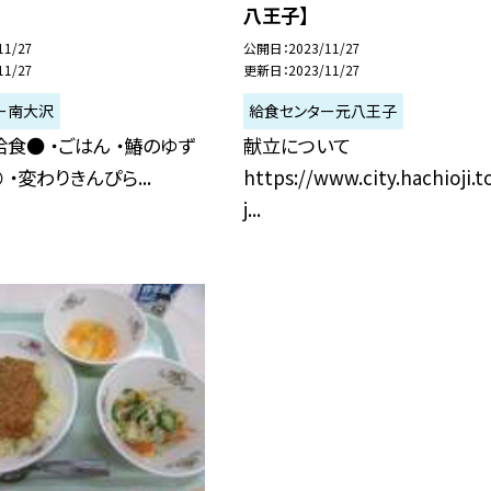
八王子】
11/27
公開日
2023/11/27
11/27
更新日
2023/11/27
ー南大沢
給食センター元八王子
食● ・ごはん ・鰆のゆず
献立について
 ・変わりきんぴら...
https://www.city.hachioji.t
j...