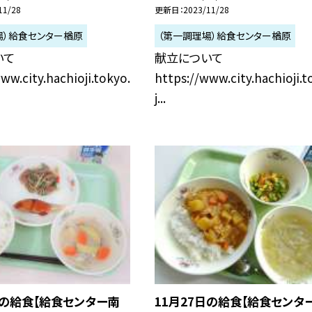
11/28
更新日
2023/11/28
場）給食センター楢原
（第一調理場）給食センター楢原
いて
献立について
ww.city.hachioji.tokyo.
https://www.city.hachioji.t
j...
日の給食【給食センター南
11月27日の給食【給食センタ