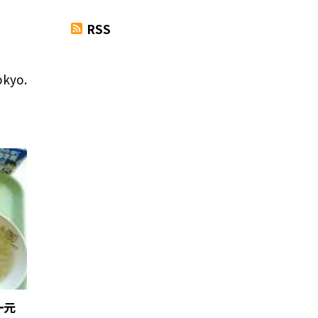
RSS
okyo.
ー元