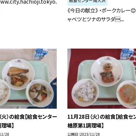
給食センター南大沢
ww.city.hachioji.tokyo.
.
《今日の献立》 ・ポークカレー😊
ャベツとツナのサラダ...
日（火）の給食【給食センター
11月28日（火）の給食【給食セ
理場】
楢原第1調理場】
11/28
公開日
2023/11/28