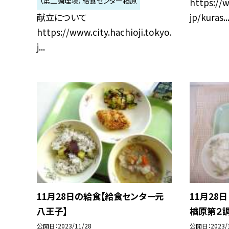
（第二調理場）給食センター楢原
https://w
献立について
jp/kuras..
https://www.city.hachioji.tokyo.
j...
11月28日の給食【給食センター元
11月28
八王子】
楢原第２調
公開日
2023/11/28
公開日
2023/