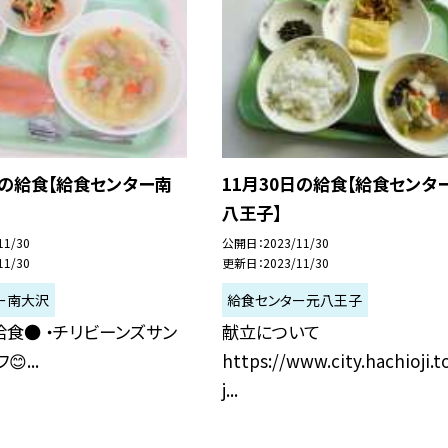
日の給食【給食センター南
11月30日の給食【給食センタ
八王子】
11/30
公開日
2023/11/30
11/30
更新日
2023/11/30
ー南大沢
給食センター元八王子
食● ・チリビーンズサン
献立について
😊...
https://www.city.hachioji.t
j...