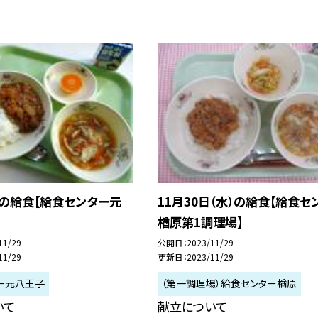
日の給食【給食センター元
11月30日（水）の給食【給食セ
楢原第1調理場】
11/29
公開日
2023/11/29
11/29
更新日
2023/11/29
ー元八王子
（第一調理場）給食センター楢原
いて
献立について