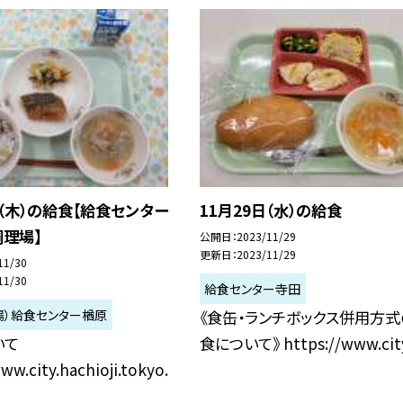
日（木）の給食【給食センター
11月29日（水）の給食
理場】
公開日
2023/11/29
更新日
2023/11/29
11/30
11/30
給食センター寺田
場）給食センター楢原
《食缶・ランチボックス併用方式
いて
食について》 https://www.city.
ww.city.hachioji.tokyo.