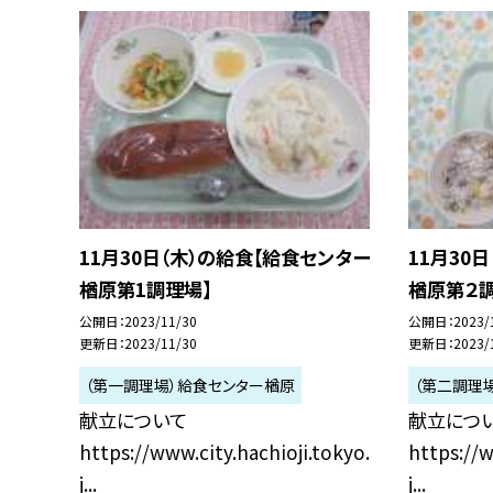
11月30日（木）の給食【給食センター
11月30
楢原第1調理場】
楢原第２調
公開日
2023/11/30
公開日
2023/
更新日
2023/11/30
更新日
2023/
（第一調理場）給食センター楢原
（第二調理
献立について
献立につ
https://www.city.hachioji.tokyo.
https://w
j...
j...