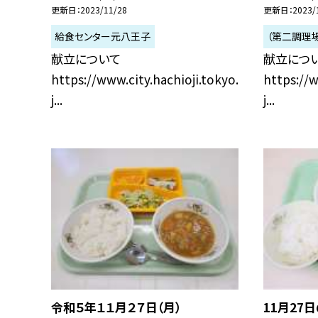
更新日
2023/11/28
更新日
2023/
給食センター元八王子
（第二調理
献立について
献立につ
https://www.city.hachioji.tokyo.
https://w
j...
j...
令和５年１１月２７日（月）
11月27