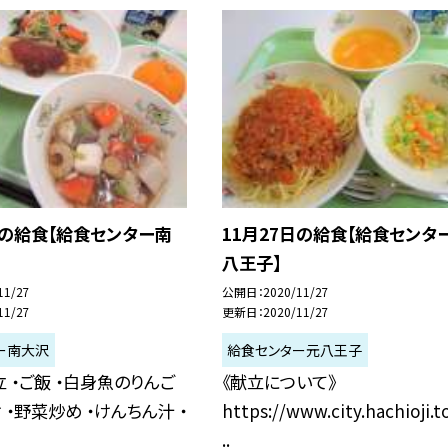
日の給食【給食センター南
11月27日の給食【給食センタ
八王子】
11/27
公開日
2020/11/27
11/27
更新日
2020/11/27
ー南大沢
給食センター元八王子
 ・ご飯 ・白身魚のりんご
《献立について》
 ・野菜炒め ・けんちん汁 ・
https://www.city.hachioji.t
..