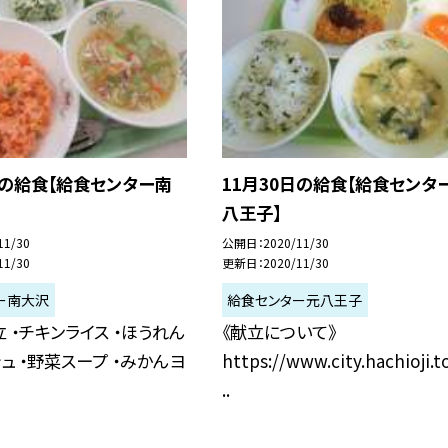
日の給食【給食センター南
11月30日の給食【給食センタ
八王子】
11/30
公開日
2020/11/30
11/30
更新日
2020/11/30
ー南大沢
給食センター元八王子
 ・チキンライス ・ほうれん
《献立について》
ュ ・野菜スープ ・みかんヨ
https://www.city.hachioji.t
..