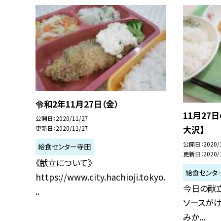
令和2年11月27日（金）
11月27
公開日
2020/11/27
大沢】
更新日
2020/11/27
公開日
2020/
給食センター寺田
更新日
2020/
《献立について》
給食センタ
https://www.city.hachioji.tokyo.
今日の献立
..
ソースがけ
みか...