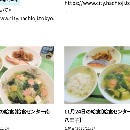
ー元八王子
https://www.city.hachioji.t
いて》
..
ww.city.hachioji.tokyo.
日の給食【給食センター南
11月24日の給食【給食センタ
八王子】
11/24
公開日
2020/11/24