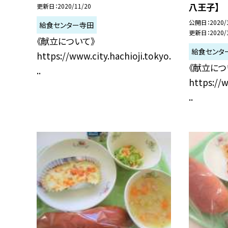
八王子】
更新日
2020/11/20
公開日
2020/
給食センター寺田
更新日
2020/
《献立について》
給食センタ
https://www.city.hachioji.tokyo.
《献立につ
..
https://w
..