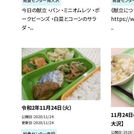
給食センター南大沢
給食センタ
今日の献立 ・パン ・ミニオムレツ ・ポ
《献立につ
ークビーンズ ・白菜とコーンのサラ
https://w
ダ ・...
..
令和2年11月24日（火）
11月24
公開日
2020/11/24
大沢】
更新日
2020/11/24
公開日
2020/
給食センター寺田