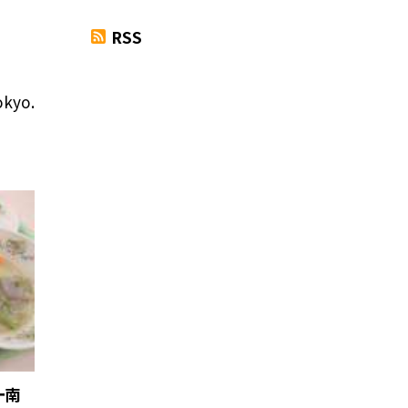
RSS
okyo.
ー南