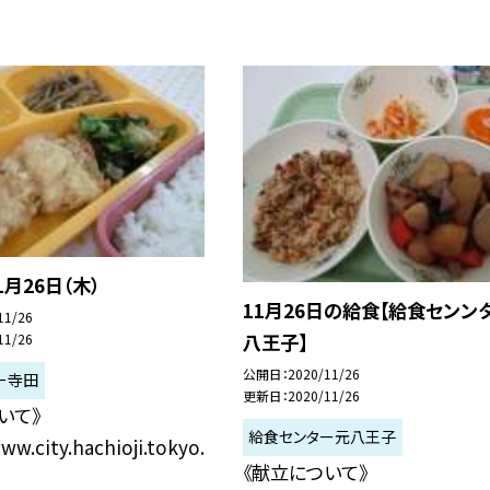
1月26日（木）
11月26日の給食【給食センン
11/26
八王子】
11/26
公開日
2020/11/26
ー寺田
更新日
2020/11/26
いて》
給食センター元八王子
ww.city.hachioji.tokyo.
《献立について》