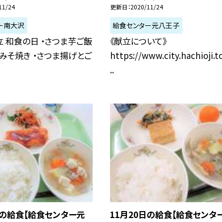
11/24
更新日
2020/11/24
ー南大沢
給食センター元八王子
 和食の日 ・さつま芋ご飯
《献立について》
みそ焼き ・さつま揚げとご
https://www.city.hachioji.t
..
日の給食【給食センター元
11月20日の給食【給食センタ