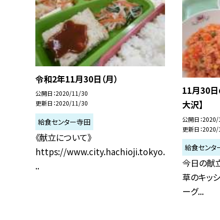
令和2年11月30日（月）
11月30
公開日
2020/11/30
大沢】
更新日
2020/11/30
公開日
2020/
給食センター寺田
更新日
2020/
《献立について》
給食センタ
https://www.city.hachioji.tokyo.
今日の献立
..
草のキッシ
ーグ...