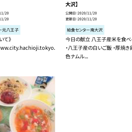
大沢】
11/20
公開日
2020/11/20
11/20
更新日
2020/11/20
ー元八王子
給食センター南大沢
いて》
今日の献立 八王子産米を食べ
ww.city.hachioji.tokyo.
・八王子産の白いご飯 ・厚焼き卵
色ナムル...