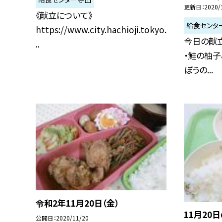
更新日
2020/
《献立について》
給食センタ
https://www.city.hachioji.tokyo.
今日の献立
..
・鮭の柚子
ぼうの...
令和2年11月20日（金）
11月20
公開日
2020/11/20